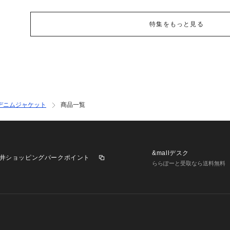
特集をもっと見る
デニムジャケット
商品一覧
&mallデスク
井ショッピングパークポイント
ららぽーと受取なら送料無料