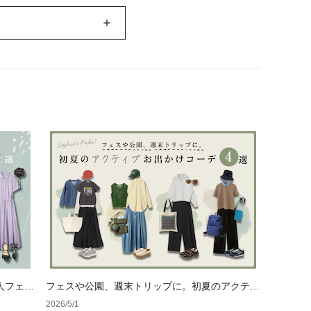
人フェミ
フェスや公園、週末トリップに。初夏のアクティ
ブおでかけコーデ4選
2026/5/1