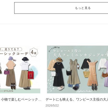
もっと見る
？小物で楽しむベーシックコ
デートにも映える。ワンピース主役の大
ニンカジュアル4選
2026/5/22