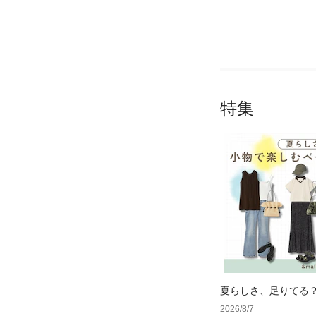
特集
夏らしさ、足りてる
ーデ4選
2026/8/7