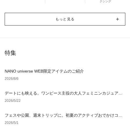
クシング
もっと見る
特集
NANO universe WEB限定アイテムのご紹介
2026/8/6
デートにも映える。ワンピース主役の大人フェミニンカジュアル4
選
2026/5/22
フェスや公園、週末トリップに。初夏のアクティブおでかけコー
デ4選
2026/5/1