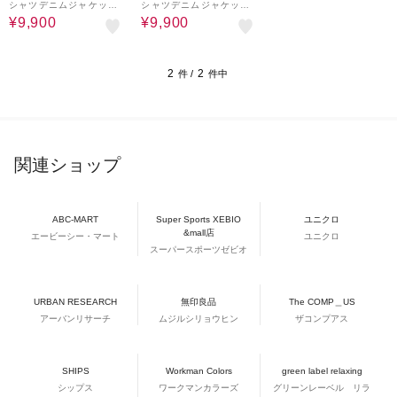
シャツデニムジャケット
シャツデニムジャケット
【洗濯機OK】
【洗濯機OK】
¥9,900
¥9,900
2
2
件 /
件中
関連ショップ
ABC-MART
Super Sports XEBIO
ユニクロ
&mall店
エービーシー・マート
ユニクロ
スーパースポーツゼビオ
URBAN RESEARCH
無印良品
The COMP＿US
アーバンリサーチ
ムジルシリョウヒン
ザコンプアス
SHIPS
Workman Colors
green label relaxing
シップス
ワークマンカラーズ
グリーンレーベル リラ