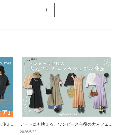
も使える
デートにも映える。ワンピース主役の大人フェミ
ニンカジュアル4選
2026/5/22