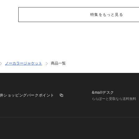
特集をもっと見る
ノーカラージャケット
商品一覧
&mallデスク
井ショッピングパークポイント
ららぽーと受取なら送料無料