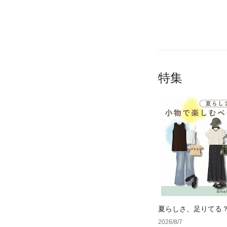
特集
夏らしさ、足りてる
ーデ4選
2026/8/7