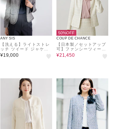
50%OFF
ANY SIS
COUP DE CHANCE
【洗える】ライトストレ
【日本製／セットアップ
ッチ ツイード ジャケッ
可】ファンシーツィード
ト
のノーカラージャケット
¥19,000
¥21,450