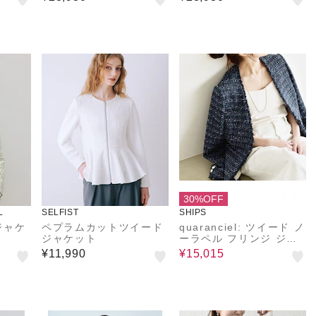
30%OFF
L
SELFIST
SHIPS
ジャケ
ペプラムカットツイード
quaranciel: ツイード ノ
ジャケット
ーラペル フリンジ ジャ
ケット
¥11,990
¥15,015