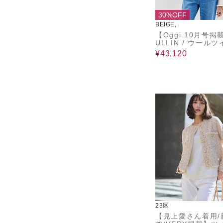
30%OFF
BEIGE,
【Oggi 10月号掲
ULLIN / ウール
メタルボタンノー
¥43,120
ジャケット
23区
【見上愛さん着用/