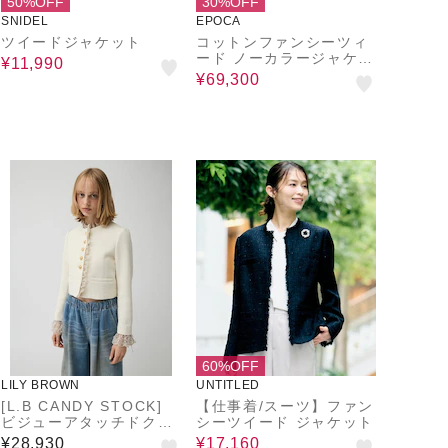
50%OFF
30%OFF
SNIDEL
EPOCA
ツイードジャケット
コットンファンシーツィ
ード ノーカラージャケッ
¥11,990
ト
¥69,300
60%OFF
LILY BROWN
UNTITLED
[L.B CANDY STOCK]
【仕事着/スーツ】ファン
ビジューアタッチドクラ
シーツイード ジャケット
シックジャケット
¥28,930
¥17,160