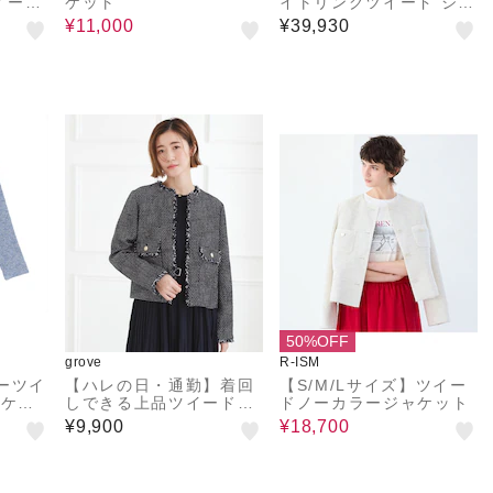
イード
ケット
イトリングツイード ジャ
ケット
¥11,000
¥39,930
50%OFF
grove
R-ISM
ーツイ
【ハレの日・通勤】着回
【S/M/Lサイズ】ツイー
ャケッ
しできる上品ツイードジ
ドノーカラージャケット
ャケット
¥9,900
¥18,700