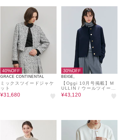
40%OFF
30%OFF
GRACE CONTINENTAL
BEIGE,
ミックスツイードジャケ
【Oggi 10月号掲載】M
ット
ULLIN / ウールツイード
メタルボタンノーカラー
¥31,680
¥43,120
ジャケット