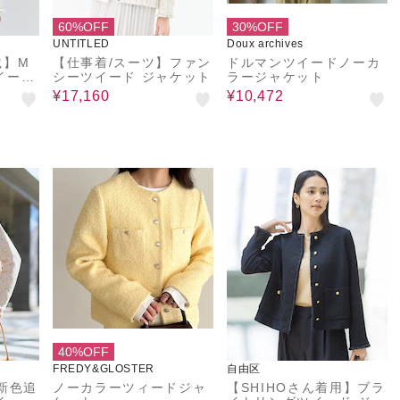
60%OFF
30%OFF
UNTITLED
Doux archives
載】M
【仕事着/スーツ】ファン
ドルマンツイードノーカ
ツイード
シーツイード ジャケット
ラージャケット
カラー
¥17,160
¥10,472
40%OFF
FREDY&GLOSTER
自由区
新色追
ノーカラーツィードジャ
【SHIHOさん着用】ブラ