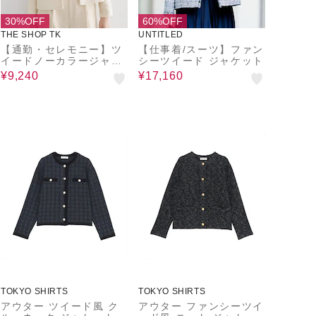
30%OFF
60%OFF
THE SHOP TK
UNTITLED
【通勤・セレモニー】ツ
【仕事着/スーツ】ファン
イードノーカラージャケ
シーツイード ジャケット
ット
¥9,240
¥17,160
TOKYO SHIRTS
TOKYO SHIRTS
アウター ツイード風 ク
アウター ファンシーツイ