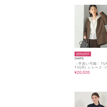
30%OFF
SHIPS
〈手洗い可能〉TUM
TO(R) シャーク 
ド カラーレス ジ
¥20,020
ト