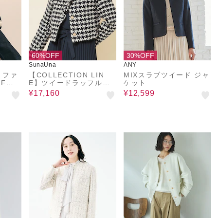
60%OFF
30%OFF
SunaUna
ANY
 ファ
【COLLECTION LIN
MIXスラブツイード ジャ
Fメ
E】ツイードラッフルジ
ケット
カラー
ャケット
¥17,160
¥12,599