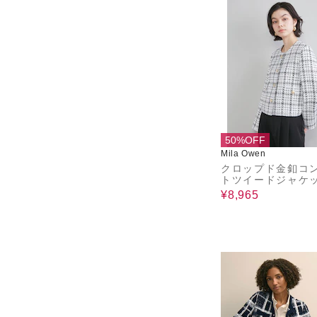
50%OFF
Mila Owen
クロップド金釦コ
トツイードジャケ
¥8,965