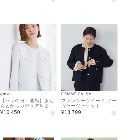
grove
COMME CA ISM
【ハレの日・通勤】きち
ファンシーツイード ノー
んとからカジュアルまで
カラージャケット
着回せる、ミドル丈ツイ
¥10,450
¥13,799
ードジャケット