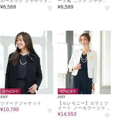
ルーネック ジャケット
ード風 ニット ジャケッ
レディース
ト レディース
¥6,589
¥6,589
30%OFF
30%OFF
ANY
ANY
ツイードジャケット
【セレモニー】カラミツ
イード ノーカラージャケ
¥10,780
ット
¥14,553