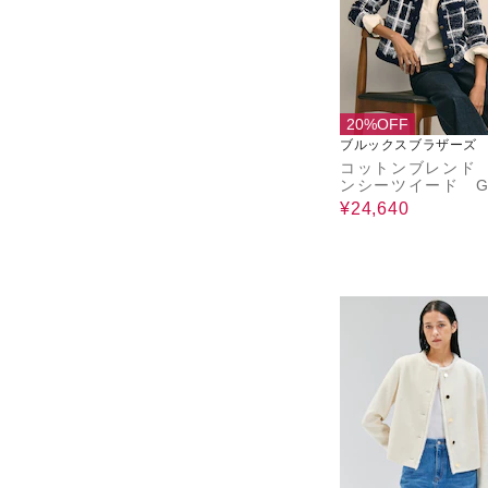
20%OFF
ブルックスブラザーズ
コットンブレンド
ンシーツイード G
タルボタン ノー
¥24,640
ジャケット