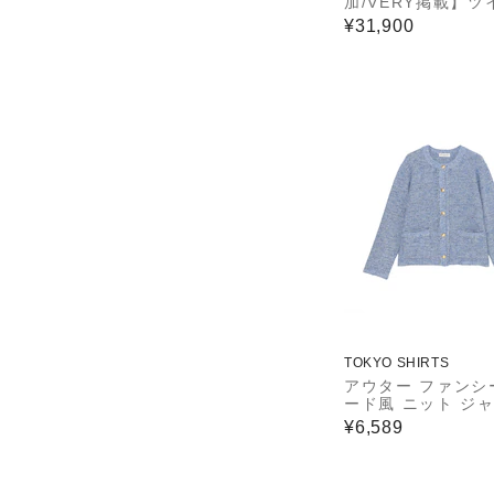
加/VERY掲載】ツ
ニット ジャケット
¥31,900
TOKYO SHIRTS
アウター ファンシ
ード風 ニット ジ
ト レディース
¥6,589