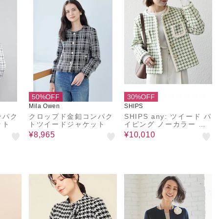
50%OFF
30%OFF
Mila Owen
SHIPS
ンパク
クロップド金釦コンパク
SHIPS any: ツイード パ
ット
トツイードジャケット
イピング ノーカラー ジ
ャケット
¥8,965
¥10,010