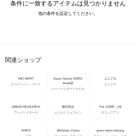
条件に一致するアイテムは見つかりません
他の条件を設定してください。
関連ショップ
ABC-MART
Super Sports XEBIO
ユニクロ
&mall店
エービーシー・マート
ユニクロ
スーパースポーツゼビオ
URBAN RESEARCH
無印良品
The COMP＿US
アーバンリサーチ
ムジルシリョウヒン
ザコンプアス
SHIPS
Workman Colors
green label relaxing