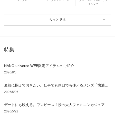
シップス
ワークマンカラーズ
グリーンレーベル リラ
クシング
もっと見る
特集
NANO universe WEB限定アイテムのご紹介
2026/8/6
夏前に揃えておきたい。仕事でも休日でも使えるメンズ「快適ウ
ェア」
2026/5/26
デートにも映える。ワンピース主役の大人フェミニンカジュアル4
選
2026/5/22