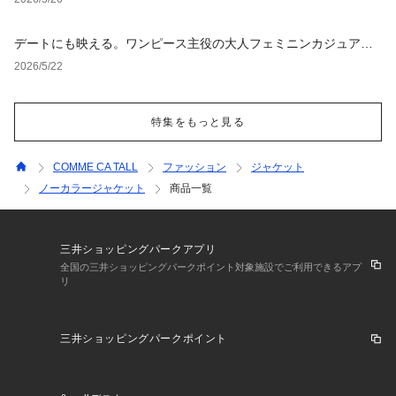
デートにも映える。ワンピース主役の大人フェミニンカジュアル4
選
2026/5/22
特集をもっと見る
COMME CA TALL
ファッション
ジャケット
ノーカラージャケット
商品一覧
三井ショッピングパークアプリ
全国の三井ショッピングパークポイント対象施設でご利用できるアプ
リ
三井ショッピングパークポイント