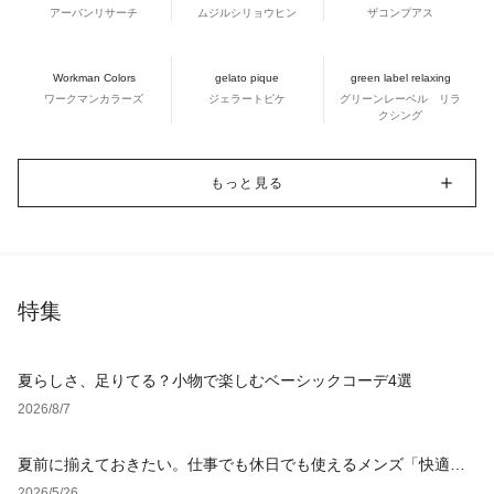
アーバンリサーチ
ムジルシリョウヒン
ザコンプアス
Workman Colors
gelato pique
green label relaxing
ワークマンカラーズ
ジェラートピケ
グリーンレーベル リラ
クシング
もっと見る
特集
夏らしさ、足りてる？小物で楽しむベーシックコーデ4選
2026/8/7
夏前に揃えておきたい。仕事でも休日でも使えるメンズ「快適ウ
ェア」
2026/5/26