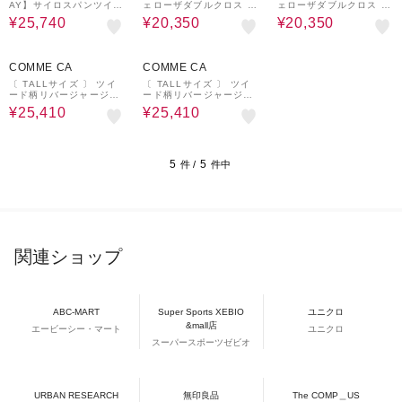
AY】サイロスパンツイル
ェローザダブルクロス ノ
ェローザダブルクロス ノ
ジャケット
ーカラージャケット
ーカラージャケット
¥25,740
¥20,350
¥20,350
30%OFF
¥1,000
30%OFF
¥1,000
クーポン
クーポン
COMME CA
COMME CA
〔 TALLサイズ 〕 ツイ
〔 TALLサイズ 〕 ツイ
ード柄リバージャージー
ード柄リバージャージー
ノーカラージャケット
ノーカラージャケット
¥25,410
¥25,410
5
5
件 /
件中
関連ショップ
ABC-MART
Super Sports XEBIO
ユニクロ
&mall店
エービーシー・マート
ユニクロ
スーパースポーツゼビオ
URBAN RESEARCH
無印良品
The COMP＿US