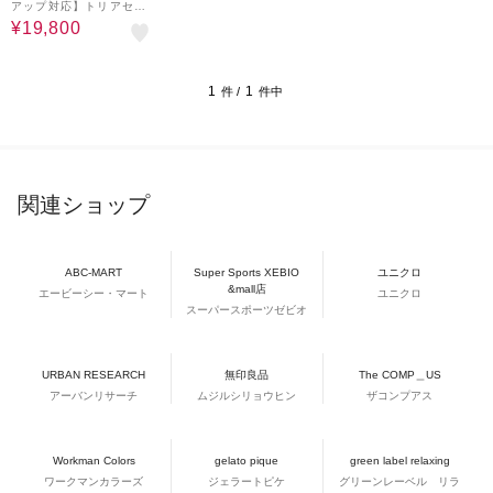
アップ対応】トリアセテ
ートポリエステルダブル
¥19,800
クロス ノーカラージャケ
ット
1
1
件 /
件中
関連ショップ
ABC-MART
Super Sports XEBIO
ユニクロ
&mall店
エービーシー・マート
ユニクロ
スーパースポーツゼビオ
URBAN RESEARCH
無印良品
The COMP＿US
アーバンリサーチ
ムジルシリョウヒン
ザコンプアス
Workman Colors
gelato pique
green label relaxing
ワークマンカラーズ
ジェラートピケ
グリーンレーベル リラ