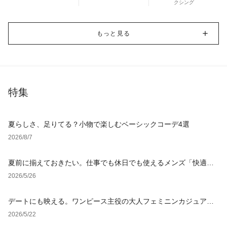
クシング
もっと見る
特集
夏らしさ、足りてる？小物で楽しむベーシックコーデ4選
2026/8/7
夏前に揃えておきたい。仕事でも休日でも使えるメンズ「快適ウ
ェア」
2026/5/26
デートにも映える。ワンピース主役の大人フェミニンカジュアル4
選
2026/5/22