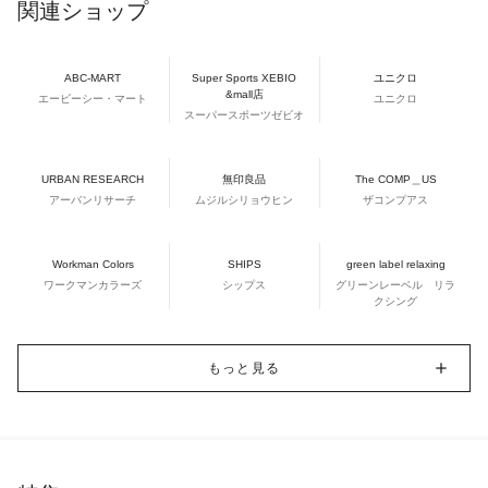
関連ショップ
ABC-MART
Super Sports XEBIO
ユニクロ
&mall店
エービーシー・マート
ユニクロ
スーパースポーツゼビオ
URBAN RESEARCH
無印良品
The COMP＿US
アーバンリサーチ
ムジルシリョウヒン
ザコンプアス
Workman Colors
SHIPS
green label relaxing
ワークマンカラーズ
シップス
グリーンレーベル リラ
クシング
もっと見る