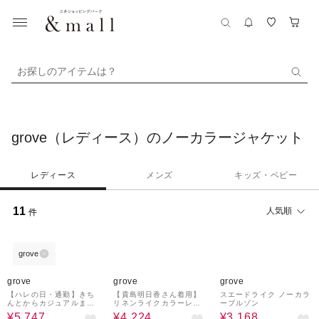
お探しのアイテムは？
grove（レディース）のノーカラージャケット
レディース
メンズ
キッズ・ベビー
11
人気順
件
grove
45%OFF
52%OFF
52%OFF
grove
grove
grove
【ハレの日・通勤】きち
【貴島明日香さん着用】
スエードライク ノーカラ
んとからカジュアルまで
リネンライクカラーレス
ーブルゾン
着回せる、ミドル丈ツイ
ジャケット
¥5,747
¥4,224
¥3,168