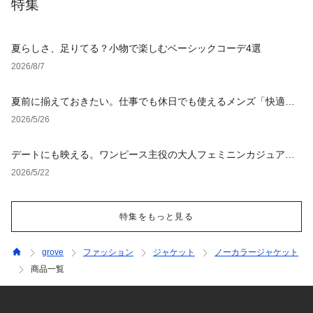
特集
夏らしさ、足りてる？小物で楽しむベーシックコーデ4選
2026/8/7
夏前に揃えておきたい。仕事でも休日でも使えるメンズ「快適ウ
ェア」
2026/5/26
デートにも映える。ワンピース主役の大人フェミニンカジュアル4
選
2026/5/22
特集をもっと見る
grove
ファッション
ジャケット
ノーカラージャケット
商品一覧