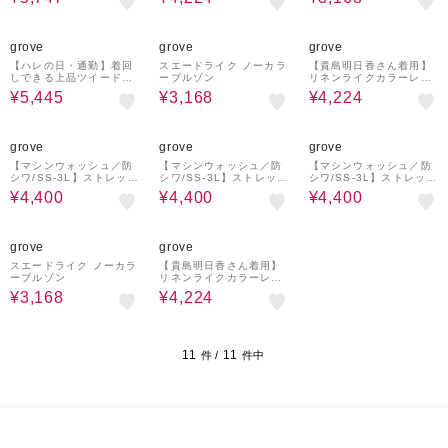
ードジャケット
45%OFF
52%OFF
52%OFF
grove
grove
grove
【ハレの日・通勤】着回
スエードライク ノーカラ
【貴島明日香さん着用】
しできる上品ツイードジ
ーブルゾン
リネンライクカラーレス
ャケット
ジャケット
¥5,445
¥3,168
¥4,224
50%OFF
50%OFF
50%OFF
grove
grove
grove
【マシンウォッシュ／防
【マシンウォッシュ／防
【マシンウォッシュ／防
シワ/SS-3L】ストレッチ
シワ/SS-3L】ストレッチ
シワ/SS-3L】ストレッチ
ノーカラージャケット
ノーカラージャケット
ノーカラージャケット
¥4,400
¥4,400
¥4,400
52%OFF
52%OFF
grove
grove
スエードライク ノーカラ
【貴島明日香さん着用】
ーブルゾン
リネンライクカラーレス
ジャケット
¥3,168
¥4,224
11
11
件 /
件中