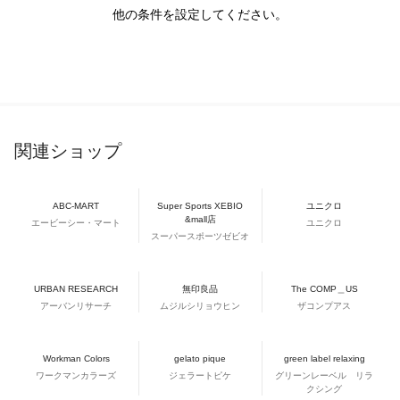
他の条件を設定してください。
関連ショップ
ABC-MART
Super Sports XEBIO
ユニクロ
&mall店
エービーシー・マート
ユニクロ
スーパースポーツゼビオ
URBAN RESEARCH
無印良品
The COMP＿US
アーバンリサーチ
ムジルシリョウヒン
ザコンプアス
Workman Colors
gelato pique
green label relaxing
ワークマンカラーズ
ジェラートピケ
グリーンレーベル リラ
クシング