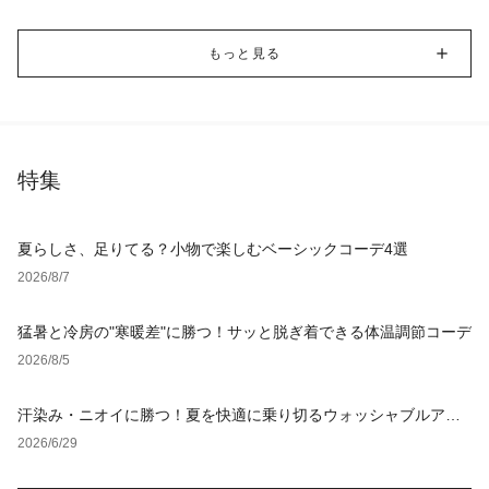
もっと見る
特集
夏らしさ、足りてる？小物で楽しむベーシックコーデ4選
2026/8/7
猛暑と冷房の"寒暖差"に勝つ！サッと脱ぎ着できる体温調節コーデ
2026/8/5
汗染み・ニオイに勝つ！夏を快適に乗り切るウォッシャブルアイ
テム
2026/6/29