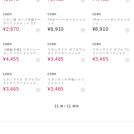
ム】
介アイテム）
50%OFF
coen
coen
coen
リネン混 カノコ半袖テー
TRオーバーサイズジャケ
TRオーバーサイズジャケ
ラードジャケット【イン
ット
ット
フルエンサー紹介アイテ
¥2,970
¥8,910
¥8,910
ム】
50%OFF
50%OFF
50%OFF
coen
coen
coen
【接触冷感】リネンレー
リネンライク ダブルブレ
リネンライク ダブルブレ
ヨンテーラードジャケッ
ストテーラードジャケッ
ストテーラードジャケッ
ト（インフルエンサー紹
ト
ト
¥4,455
¥3,465
¥3,465
介アイテム）
50%OFF
50%OFF
coen
coen
リネンライク ダブルブレ
リネンタッチ半袖シャツ
ストテーラードジャケッ
ジャケット
ト
¥3,465
¥3,465
11
11
件 /
件中