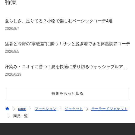
特集
夏らしさ、足りてる？小物で楽しむベーシックコーデ4選
2026/8/7
猛暑と冷房の"寒暖差"に勝つ！サッと脱ぎ着できる体温調節コーデ
2026/8/5
汗染み・ニオイに勝つ！夏を快適に乗り切るウォッシャブルアイ
テム
2026/6/29
特集をもっと見る
coen
ファッション
ジャケット
テーラードジャケット
商品一覧