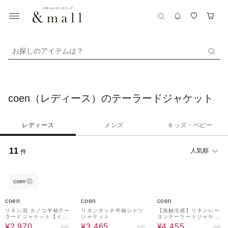
お探しのアイテムは？
coen（レディース）のテーラードジャケット
レディース
メンズ
キッズ・ベビー
11
人気順
件
coen
50%OFF
50%OFF
50%OFF
coen
coen
coen
リネン混 カノコ半袖テー
リネンタッチ半袖シャツ
【接触冷感】リネンレー
ラードジャケット【イン
ジャケット
ヨンテーラードジャケッ
フルエンサー紹介アイテ
ト（インフルエンサー紹
¥2,970
¥3,465
¥4,455