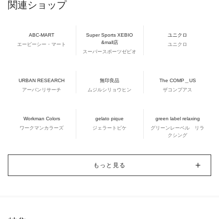
関連ショップ
ABC-MART
Super Sports XEBIO
ユニクロ
&mall店
エービーシー・マート
ユニクロ
スーパースポーツゼビオ
URBAN RESEARCH
無印良品
The COMP＿US
アーバンリサーチ
ムジルシリョウヒン
ザコンプアス
Workman Colors
gelato pique
green label relaxing
ワークマンカラーズ
ジェラートピケ
グリーンレーベル リラ
クシング
もっと見る