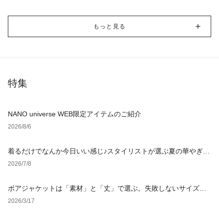
もっと見る
特集
NANO universe WEB限定アイテムのご紹介
2026/8/6
着るだけでなんか今日いい感じ♪スタイリストが選ぶ夏の華やぎア
イテム4選
2026/7/8
ボアジャケットは「素材」と「丈」で選ぶ。失敗しないサイズ選
びと鉄板レイヤード術を徹底解説【レディース・メンズ】
2026/3/17