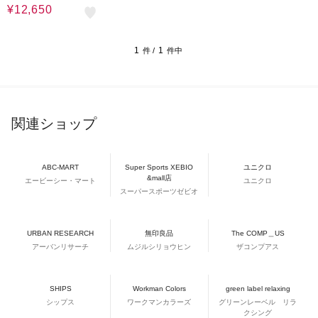
¥12,650
1
1
件 /
件中
関連ショップ
ABC-MART
Super Sports XEBIO
ユニクロ
&mall店
エービーシー・マート
ユニクロ
スーパースポーツゼビオ
URBAN RESEARCH
無印良品
The COMP＿US
アーバンリサーチ
ムジルシリョウヒン
ザコンプアス
SHIPS
Workman Colors
green label relaxing
シップス
ワークマンカラーズ
グリーンレーベル リラ
クシング