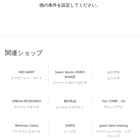
他の条件を設定してください。
関連ショップ
ABC-MART
Super Sports XEBIO
ユニクロ
&mall店
エービーシー・マート
ユニクロ
スーパースポーツゼビオ
URBAN RESEARCH
無印良品
The COMP＿US
アーバンリサーチ
ムジルシリョウヒン
ザコンプアス
Workman Colors
SHIPS
green label relaxing
ワークマンカラーズ
シップス
グリーンレーベル リラ
クシング