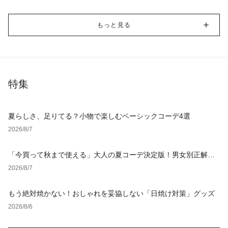
もっと見る
特集
夏らしさ、足りてる？小物で楽しむベーシックコーデ4選
2026/8/7
「今買って秋まで使える」大人の夏コーデ決定版！男女別正解ス
タイルとNGな着こなし
2026/8/7
もう絶対焼かない！おしゃれを妥協しない「日焼け対策」グッズ
2026/8/6