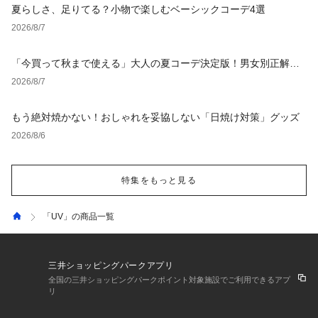
夏らしさ、足りてる？小物で楽しむベーシックコーデ4選
2026/8/7
「今買って秋まで使える」大人の夏コーデ決定版！男女別正解ス
タイルとNGな着こなし
2026/8/7
もう絶対焼かない！おしゃれを妥協しない「日焼け対策」グッズ
2026/8/6
特集をもっと見る
「UV」の商品一覧
三井ショッピングパークアプリ
全国の三井ショッピングパークポイント対象施設でご利用できるアプ
リ