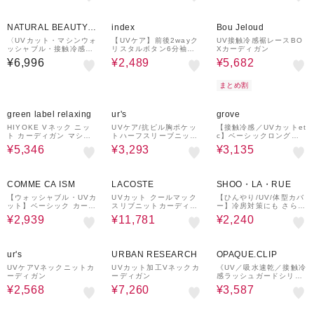
50%OFF
18%OFF
NATURAL BEAUTY B
index
Bou Jeloud
ASIC
〈UVカット・マシンウォ
【UVケア】前後2wayク
UV接触冷感裾レースBO
ッシャブル・接触冷感〉
リスタルボタン6分袖カ
Xカーディガン
ドルマンボレロカーディ
ーディガン《洗濯機OK
¥6,996
¥2,489
¥5,682
ガン
／抗ピリング》
まとめ割
40%OFF
40%OFF
30%OFF
green label relaxing
ur's
grove
HIYOKE Vネック ニッ
UVケア/抗ピル胸ポケッ
【接触冷感／UVカットet
ト カーディガン マシン
トハーフスリーブニット
c】ベーシックロングカ
ウォッシャブル 接触冷感
カーディガン
ーディガン
¥5,346
¥3,293
¥3,135
UVカット 遮熱
40%OFF
37%OFF
¥2,000
10%OFF
クーポン
COMME CA ISM
LACOSTE
SHOO・LA・RUE
【ウォッシャブル・UVカ
UVカット クールマック
【ひんやり/UV/体型カバ
ット】ベーシック カーデ
スリブニットカーディガ
ー】冷房対策にも さらと
ィガン
ン
ろ 5分袖ドルマンカーデ
¥2,939
¥11,781
¥2,240
ィガン
55%OFF
40%OFF
40%OFF
ur's
URBAN RESEARCH
OPAQUE.CLIP
UVケアVネックニットカ
UVカット加工Vネックカ
《UV／吸水速乾／接触冷
ーディガン
ーディガン
感ラッシュガードシリー
ズ》スナップボタンクル
¥2,568
¥7,260
¥3,587
ーカーディガン【洗濯機
OK】
40%OFF
30%OFF