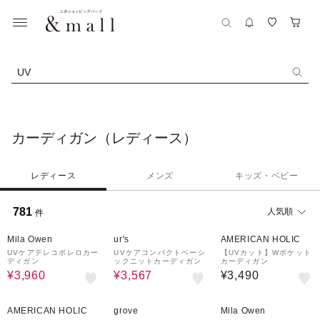
UV
カーディガン（レディース）
レディース
メンズ
キッズ・ベビー
781
人気順
件
50%OFF
35%OFF
Mila Owen
ur's
AMERICAN HOLIC
UVケアテレコボレロカー
UVケアコンパクトベーシ
【UVカット】Wポケット
ディガン
ックニットカーディガン
カーディガン
¥3,960
¥3,567
¥3,490
30%OFF
50%OFF
AMERICAN HOLIC
grove
Mila Owen