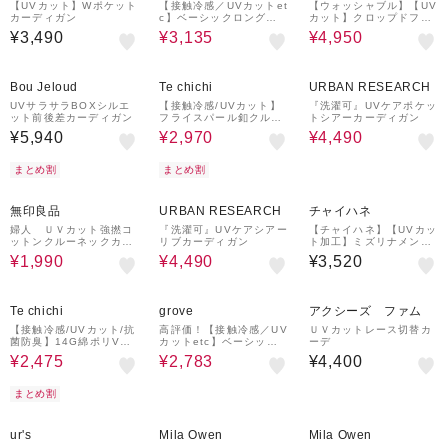
【UVカット】Wポケット
【接触冷感／UVカットet
【ウォッシャブル】【UV
カーディガン
c】ベーシックロングカ
カット】クロップドフォ
ーディガン
ルムカーディガン
¥3,490
¥3,135
¥4,950
50%OFF
18%OFF
Bou Jeloud
Te chichi
URBAN RESEARCH
UVサラサラBOXシルエ
【接触冷感/UVカット】
『洗濯可』UVケアポケッ
ット前後差カーディガン
フライスパール釦クルー
トシアーカーディガン
ネックカーディガン
¥5,940
¥2,970
¥4,490
まとめ割
まとめ割
33%OFF
18%OFF
無印良品
URBAN RESEARCH
チャイハネ
婦人 ＵＶカット強撚コ
『洗濯可』UVケアシアー
【チャイハネ】【UVカッ
ットンクルーネックカー
リブカーディガン
ト加工】ミズリナメンズ
ディガン
カーディガン
¥1,990
¥4,490
¥3,520
50%OFF
20%OFF
Te chichi
grove
アクシーズ ファム
【接触冷感/UVカット/抗
高評価！【接触冷感／UV
ＵＶカットレース切替カ
菌防臭】14G綿ポリVネ
カットetc】ベーシック
ーデ
ックカーディガン
ショートカーディガン
¥2,475
¥2,783
¥4,400
まとめ割
40%OFF
50%OFF
¥1,000
50%OFF
クーポン
ur's
Mila Owen
Mila Owen