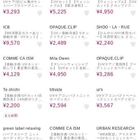
UVケア/抗ピル胸ポケッ
【UVカット】【ウォッシ
【ウォッシャブル】【UV
トハーフスリーブニット
ャブル】【吸水速乾】ア
カット】クロップドフォ
カーディガン
クティブリブニット短丈
ルムカーディガン
¥3,293
¥5,225
¥4,950
カーディガン
40%OFF
50%OFF
10%OFF
ICB
OPAQUE.CLIP
SHOO・LA・RUE
【WEB限定カラーあり・
【UV／接触冷感】Vネッ
【ひんやり/UV/体型カバ
接触冷感・UVカット】P
クリラクシーニットカー
ー】冷房対策にも さらと
INION ロングカーディガ
ディガン《洗濯機OK／
ろ 5分袖ドルマンカーデ
¥9,570
¥2,489
¥2,240
ン
抗ピル》
ィガン
30%OFF
50%OFF
40%OFF
COMME CA ISM
Mila Owen
OPAQUE.CLIP
【接触冷感･UVカット･
【マシーンウォッシャブ
【UVケア／遮熱性】フー
防シワ】夏定番の着流し
ル】【UVカット】金釦コ
ディニットカーディガン
カーディガン
ンパクトカーディガン
《洗濯機OK／抗ピル》
¥4,129
¥4,950
¥3,286
50%OFF
45%OFF
35%OFF
Te chichi
titivate
ur's
【接触冷感/UVカット/抗
UVケアコンパクトニット
UVケアコンパクトベーシ
菌防臭】14G綿ポリクル
カーディガン
ックニットカーディガン
ーカーディガン《新色追
¥2,200
¥2,594
¥3,567
加》
まとめ割
30%OFF
30%OFF
green label relaxing
COMME CA ISM
URBAN RESEARCH
ハーフスリーブ ニット
【接触冷感･UVカット･
『WEB限定』アイスサマ
カーディガン ウォッシャ
防シワ】夏定番の着流し
ーUVカットニットカーデ