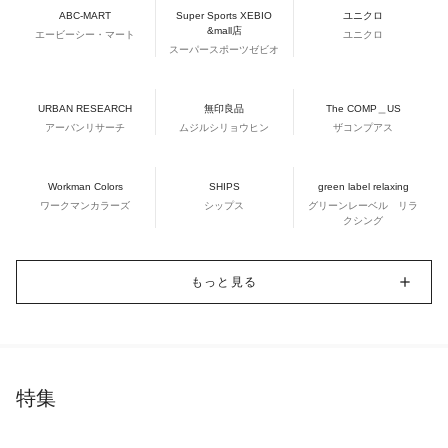
ABC-MART
Super Sports XEBIO
ユニクロ
&mall店
エービーシー・マート
ユニクロ
スーパースポーツゼビオ
URBAN RESEARCH
無印良品
The COMP＿US
アーバンリサーチ
ムジルシリョウヒン
ザコンプアス
Workman Colors
SHIPS
green label relaxing
ワークマンカラーズ
シップス
グリーンレーベル リラ
クシング
もっと見る
特集