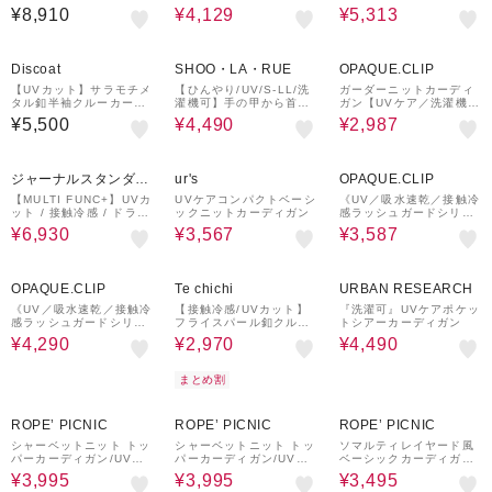
ブル 接触冷感 UVカット
カーディガン
ィガン
¥8,910
¥4,129
¥5,313
10%OFF
40%OFF
Discoat
SHOO・LA・RUE
OPAQUE.CLIP
【UVカット】サラモチメ
【ひんやり/UV/S-LL/洗
ガーダーニットカーディ
タル釦半袖クルーカーデ
濯機可】手の甲から首元
ガン【UVケア／洗濯機洗
ィガン
まで隠れる 指穴つき ド
い可】
¥5,500
¥4,490
¥2,987
ルマンパーカー
30%OFF
35%OFF
40%OFF
ジャーナルスタンダー
ur's
OPAQUE.CLIP
ド レリューム
【MULTI FUNC+】UVカ
UVケアコンパクトベーシ
《UV／吸水速乾／接触冷
ット / 接触冷感 / ドライ
ックニットカーディガン
感ラッシュガードシリー
タッチVネックカーディ
ズ》スナップボタンクル
¥6,930
¥3,567
¥3,587
ガン
ーカーディガン【洗濯機
OK】
40%OFF
50%OFF
18%OFF
OPAQUE.CLIP
Te chichi
URBAN RESEARCH
《UV／吸水速乾／接触冷
【接触冷感/UVカット】
『洗濯可』UVケアポケッ
感ラッシュガードシリー
フライスパール釦クルー
トシアーカーディガン
ズ》フードペプラムジッ
ネックカーディガン
¥4,290
¥2,970
¥4,490
プカーディガン【洗濯機
OK】
まとめ割
20%OFF
20%OFF
30%OFF
ROPE’ PICNIC
ROPE’ PICNIC
ROPE’ PICNIC
シャーベットニット トッ
シャーベットニット トッ
ソマルティレイヤード風
パーカーディガン/UVケ
パーカーディガン/UVケ
ベーシックカーディガン/
ア・接触冷感
ア・接触冷感
UVカット・吸水速乾・遮
¥3,995
¥3,995
¥3,495
熱