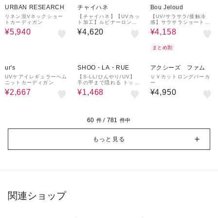
URBAN RESEARCH
チャイハネ
Bou Jeloud
リネン混Vネックショー
【チャイハネ】【UVカッ
【UV/サラサラ/接触冷
トカーディガン
ト加工】ルビナーロング
感】サラサラショート丈
カーディガン
ドルマンカーディガン
¥5,940
¥4,620
¥4,158
まとめ割
55%OFF
52%OFF
ur's
SHOO・LA・RUE
アクシーズ ファム
UVケアイレギュラーヘム
【S-LL/ひんやり/UV】
ＵＶカットロングパーカ
ニットカーディガン
手の甲まで隠れる トッパ
ー
ーカーディガン
¥2,667
¥1,468
¥4,950
60
781
件 /
件中
もっと見る
関連ショップ