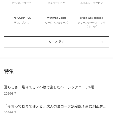
アーバンリサーチ
ジェラートピケ
ムジルシリョウヒン
The COMP＿US
Workman Colors
green label relaxing
ザコンプアス
ワークマンカラーズ
グリーンレーベル リラ
クシング
もっと見る
特集
夏らしさ、足りてる？小物で楽しむベーシックコーデ4選
2026/8/7
「今買って秋まで使える」大人の夏コーデ決定版！男女別正解ス
タイルとNGな着こなし
2026/8/7