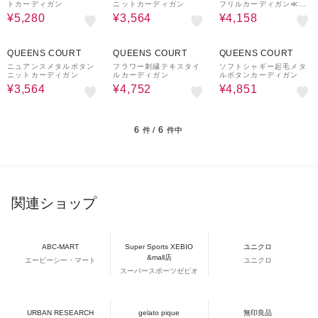
トカーディガン
ニットカーディガン
フリルカーディガン≪手
洗い可能≫
¥5,280
¥3,564
¥4,158
40%OFF
40%OFF
30%OFF
QUEENS COURT
QUEENS COURT
QUEENS COURT
ニュアンスメタルボタン
フラワー刺繍テキスタイ
ソフトシャギー起毛メタ
ニットカーディガン
ルカーディガン
ルボタンカーディガン
¥3,564
¥4,752
¥4,851
6
6
件 /
件中
関連ショップ
ABC-MART
Super Sports XEBIO
ユニクロ
&mall店
エービーシー・マート
ユニクロ
スーパースポーツゼビオ
URBAN RESEARCH
gelato pique
無印良品