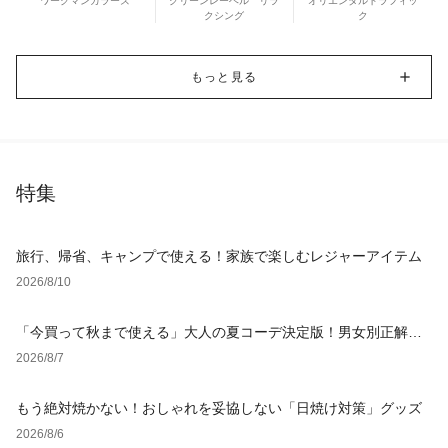
ワークマンカラーズ
グリーンレーベル リラ
オリエンタルトラフィッ
クシング
ク
もっと見る
特集
旅行、帰省、キャンプで使える！家族で楽しむレジャーアイテム
2026/8/10
「今買って秋まで使える」大人の夏コーデ決定版！男女別正解ス
タイルとNGな着こなし
2026/8/7
もう絶対焼かない！おしゃれを妥協しない「日焼け対策」グッズ
2026/8/6