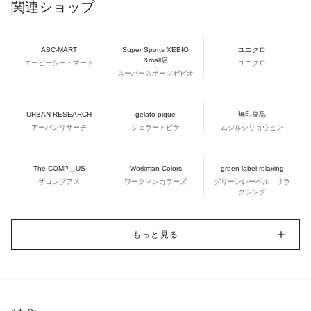
関連ショップ
ABC-MART
Super Sports XEBIO
ユニクロ
&mall店
エービーシー・マート
ユニクロ
スーパースポーツゼビオ
URBAN RESEARCH
gelato pique
無印良品
アーバンリサーチ
ジェラートピケ
ムジルシリョウヒン
The COMP＿US
Workman Colors
green label relaxing
ザコンプアス
ワークマンカラーズ
グリーンレーベル リラ
クシング
もっと見る