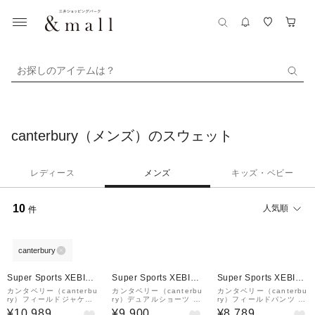
お探しのアイテムは？
canterbury（メンズ）のスウェット
レディース
メンズ
キッズ・ベビー
10
人気順
件
canterbury
¥1,000
¥1,000
¥1,000
クーポン
クーポン
クーポン
Super Sports XEBIO
Super Sports XEBIO
Super Sports XEBIO
&mall店
&mall店
&mall店
カンタベリー（canterbu
カンタベリー（canterbu
カンタベリー（canterbu
ry）フィールドジャケッ
ry）デュアルショーツ R
ry）フィールドパンツ R
ト RSU62600 N
TM22605 K
SU12602 N
¥10,989
¥9,900
¥8,789