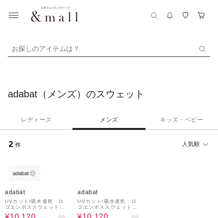
お探しのアイテムは？
adabat（メンズ）のスウェット
レディース
メンズ
キッズ・ベビー
2
人気順
件
adabat
60%OFF
60%OFF
adabat
adabat
UVカット/吸水速乾 ロ
UVカット/吸水速乾 ロ
ゴエンボススウェットプ
ゴエンボススウェットプ
ルオーバー
ルオーバー
¥10,120
¥10,120