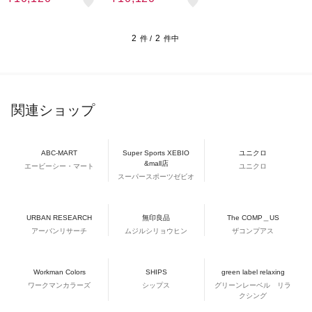
2
2
件 /
件中
関連ショップ
ABC-MART
Super Sports XEBIO
ユニクロ
&mall店
エービーシー・マート
ユニクロ
スーパースポーツゼビオ
URBAN RESEARCH
無印良品
The COMP＿US
アーバンリサーチ
ムジルシリョウヒン
ザコンプアス
Workman Colors
SHIPS
green label relaxing
ワークマンカラーズ
シップス
グリーンレーベル リラ
クシング