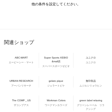
他の条件を設定してください。
関連ショップ
ABC-MART
Super Sports XEBIO
ユニクロ
&mall店
エービーシー・マート
ユニクロ
スーパースポーツゼビオ
URBAN RESEARCH
gelato pique
無印良品
アーバンリサーチ
ジェラートピケ
ムジルシリョウヒン
The COMP＿US
Workman Colors
green label relaxing
ザコンプアス
ワークマンカラーズ
グリーンレーベル リラ
クシング