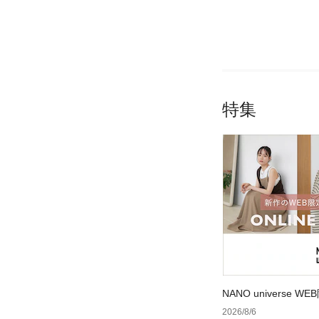
特集
NANO universe
2026/8/6