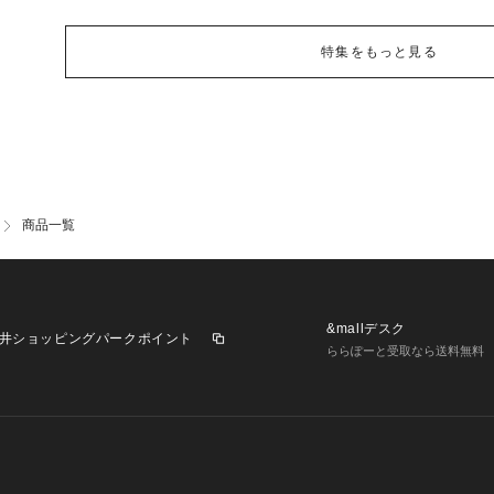
特集をもっと見る
商品一覧
&mallデスク
井ショッピングパークポイント
ららぽーと受取なら送料無料