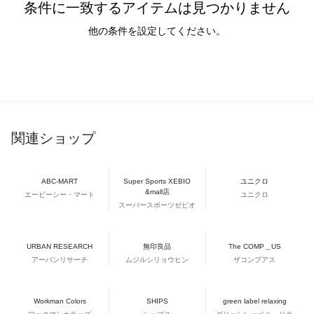
条件に一致するアイテムは見つかりません
他の条件を設定してください。
関連ショップ
ABC-MART
Super Sports XEBIO
ユニクロ
&mall店
エービーシー・マート
ユニクロ
スーパースポーツゼビオ
URBAN RESEARCH
無印良品
The COMP＿US
アーバンリサーチ
ムジルシリョウヒン
ザコンプアス
Workman Colors
SHIPS
green label relaxing