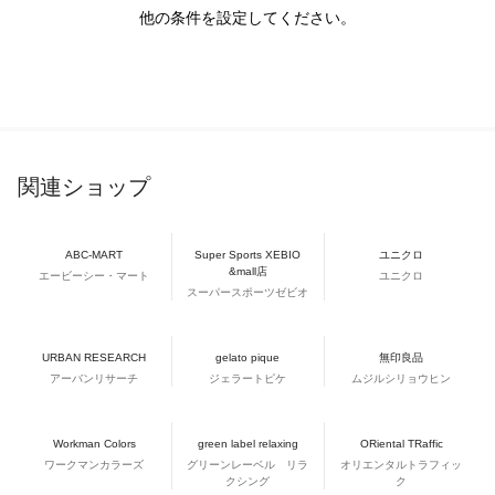
他の条件を設定してください。
関連ショップ
ABC-MART
Super Sports XEBIO
ユニクロ
&mall店
エービーシー・マート
ユニクロ
スーパースポーツゼビオ
URBAN RESEARCH
gelato pique
無印良品
アーバンリサーチ
ジェラートピケ
ムジルシリョウヒン
Workman Colors
green label relaxing
ORiental TRaffic
ワークマンカラーズ
グリーンレーベル リラ
オリエンタルトラフィッ
クシング
ク