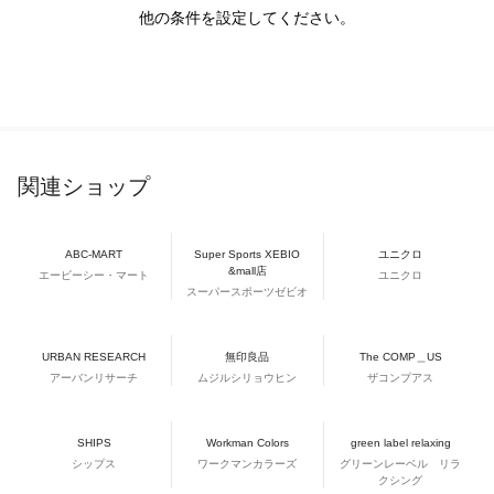
他の条件を設定してください。
関連ショップ
ABC-MART
Super Sports XEBIO
ユニクロ
&mall店
エービーシー・マート
ユニクロ
スーパースポーツゼビオ
URBAN RESEARCH
無印良品
The COMP＿US
アーバンリサーチ
ムジルシリョウヒン
ザコンプアス
SHIPS
Workman Colors
green label relaxing
シップス
ワークマンカラーズ
グリーンレーベル リラ
クシング