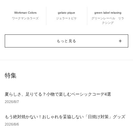
Workman Colors
gelato pique
green label relaxing
ワークマンカラーズ
ジェラートピケ
グリーンレーベル リラ
クシング
もっと見る
特集
夏らしさ、足りてる？小物で楽しむベーシックコーデ4選
2026/8/7
もう絶対焼かない！おしゃれを妥協しない「日焼け対策」グッズ
2026/8/6