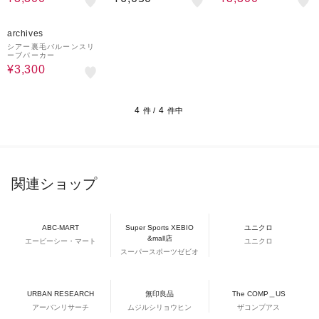
50%OFF
archives
シアー裏毛バルーンスリ
ーブパーカー
¥3,300
4
4
件 /
件中
関連ショップ
ABC-MART
Super Sports XEBIO
ユニクロ
&mall店
エービーシー・マート
ユニクロ
スーパースポーツゼビオ
URBAN RESEARCH
無印良品
The COMP＿US
アーバンリサーチ
ムジルシリョウヒン
ザコンプアス