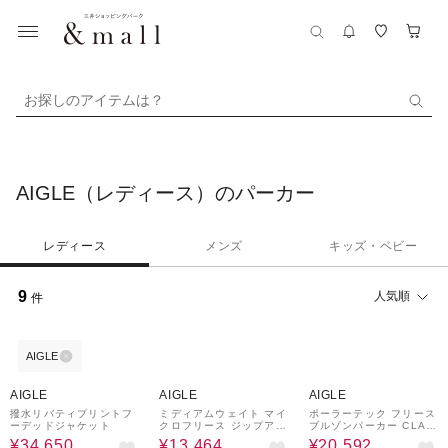
お探しのアイテムは？
AIGLE（レディース）のパーカー
レディース
メンズ
キッズ・ベビー
9
人気順
件
AIGLE
37%OFF
¥2,000
28%OFF
¥2,000
28%OFF
¥2,000
クーポン
クーポン
クーポン
AIGLE
AIGLE
AIGLE
撥水リバティプリントフ
ミディアムウェイト マイ
ポーラーテック フリース
ーデッドジャケット
クロフリース ジップアッ
ブルゾンパーカー CLAS
プフーディ ジャケット
SIC 300
¥34,650
¥13,464
¥20,592