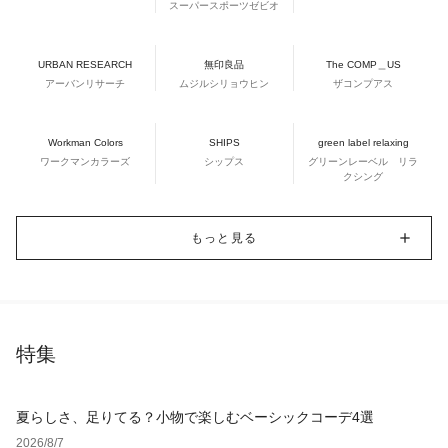
スーパースポーツゼビオ
URBAN RESEARCH
無印良品
The COMP＿US
アーバンリサーチ
ムジルシリョウヒン
ザコンプアス
Workman Colors
SHIPS
green label relaxing
ワークマンカラーズ
シップス
グリーンレーベル リラ
クシング
もっと見る
特集
夏らしさ、足りてる？小物で楽しむベーシックコーデ4選
2026/8/7