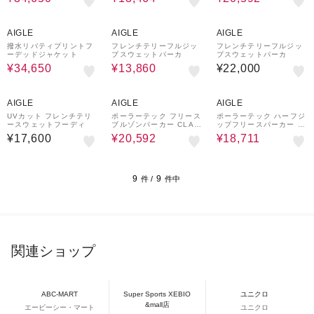
37%OFF
¥2,000
37%OFF
¥2,000
¥2,000
クーポン
クーポン
クーポン
AIGLE
AIGLE
AIGLE
撥水リバティプリントフ
フレンチテリーフルジッ
フレンチテリーフルジッ
ーデッドジャケット
プスウェットパーカ
プスウェットパーカ
¥34,650
¥13,860
¥22,000
¥2,000
28%OFF
¥2,000
37%OFF
¥2,000
クーポン
クーポン
クーポン
AIGLE
AIGLE
AIGLE
UVカット フレンチテリ
ポーラーテック フリース
ポーラーテック ハーフジ
ースウェットフーディ
ブルゾンパーカー CLAS
ップフリースパーカー /
SIC 300
POLARTEC THERMAL
¥17,600
¥20,592
¥18,711
PRO
9
9
件 /
件中
関連ショップ
ABC-MART
Super Sports XEBIO
ユニクロ
&mall店
エービーシー・マート
ユニクロ