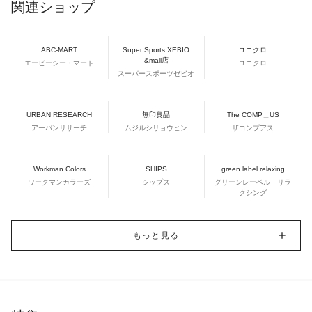
関連ショップ
ABC-MART
Super Sports XEBIO
ユニクロ
&mall店
エービーシー・マート
ユニクロ
スーパースポーツゼビオ
URBAN RESEARCH
無印良品
The COMP＿US
アーバンリサーチ
ムジルシリョウヒン
ザコンプアス
Workman Colors
SHIPS
green label relaxing
ワークマンカラーズ
シップス
グリーンレーベル リラ
クシング
もっと見る