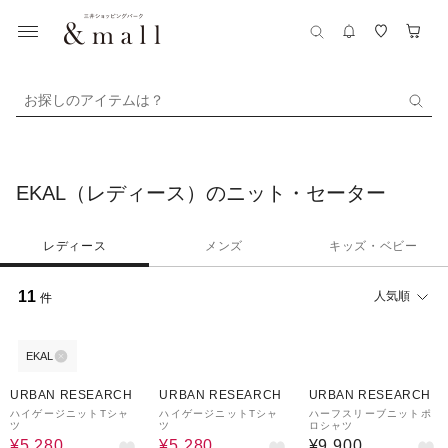
お探しのアイテムは？
EKAL（レディース）のニット・セーター
レディース
メンズ
キッズ・ベビー
11
人気順
件
EKAL
40%OFF
40%OFF
URBAN RESEARCH
URBAN RESEARCH
URBAN RESEARCH
ハイゲージニットTシャ
ハイゲージニットTシャ
ハーフスリーブニットポ
ツ
ツ
ロシャツ
¥5,280
¥5,280
¥9,900