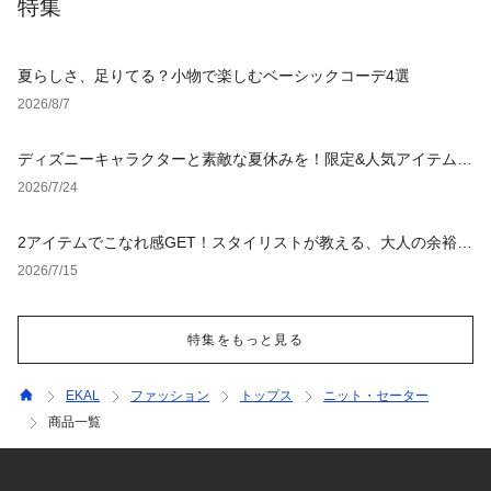
特集
夏らしさ、足りてる？小物で楽しむベーシックコーデ4選
2026/8/7
ディズニーキャラクターと素敵な夏休みを！限定&人気アイテム特
集
2026/7/24
2アイテムでこなれ感GET！スタイリストが教える、大人の余裕漂
う夏コーデ
2026/7/15
特集をもっと見る
EKAL
ファッション
トップス
ニット・セーター
商品一覧