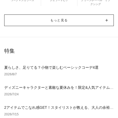
ワークマンカラーズ
ジェラートピケ
グリーンレーベル リラ
クシング
もっと見る
特集
夏らしさ、足りてる？小物で楽しむベーシックコーデ4選
2026/8/7
ディズニーキャラクターと素敵な夏休みを！限定&人気アイテム特
集
2026/7/24
2アイテムでこなれ感GET！スタイリストが教える、大人の余裕漂
う夏コーデ
2026/7/15