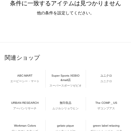
条件に一致するアイテムは見つかりません
他の条件を設定してください。
関連ショップ
ABC-MART
Super Sports XEBIO
ユニクロ
&mall店
エービーシー・マート
ユニクロ
スーパースポーツゼビオ
URBAN RESEARCH
無印良品
The COMP＿US
アーバンリサーチ
ムジルシリョウヒン
ザコンプアス
Workman Colors
gelato pique
green label relaxing