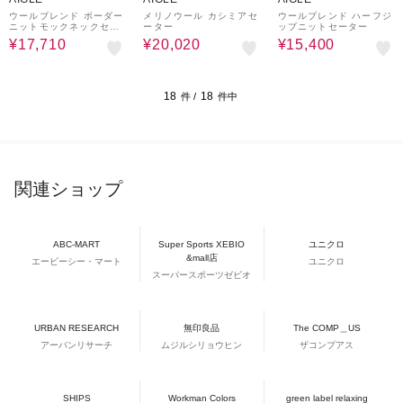
ウールブレンド ボーダー
メリノウール カシミアセ
ウールブレンド ハーフジ
ニットモックネックセー
ーター
ップニットセーター
ター
¥17,710
¥20,020
¥15,400
18
18
件 /
件中
関連ショップ
ABC-MART
Super Sports XEBIO
ユニクロ
&mall店
エービーシー・マート
ユニクロ
スーパースポーツゼビオ
URBAN RESEARCH
無印良品
The COMP＿US
アーバンリサーチ
ムジルシリョウヒン
ザコンプアス
SHIPS
Workman Colors
green label relaxing