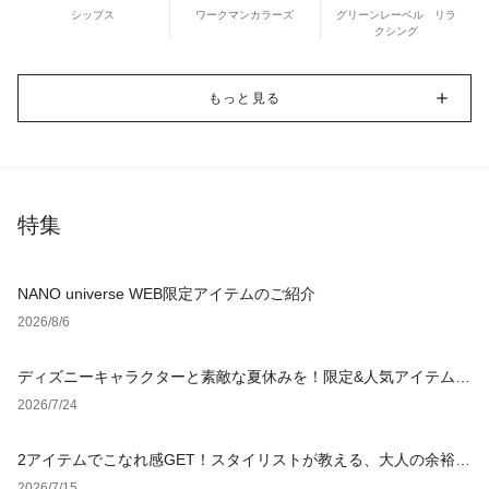
シップス
ワークマンカラーズ
グリーンレーベル リラ
クシング
もっと見る
特集
NANO universe WEB限定アイテムのご紹介
2026/8/6
ディズニーキャラクターと素敵な夏休みを！限定&人気アイテム特
集
2026/7/24
2アイテムでこなれ感GET！スタイリストが教える、大人の余裕漂
う夏コーデ
2026/7/15