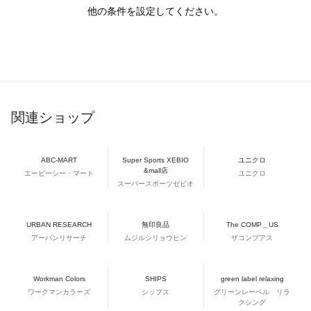
他の条件を設定してください。
関連ショップ
ABC-MART
Super Sports XEBIO
ユニクロ
&mall店
エービーシー・マート
ユニクロ
スーパースポーツゼビオ
URBAN RESEARCH
無印良品
The COMP＿US
アーバンリサーチ
ムジルシリョウヒン
ザコンプアス
Workman Colors
SHIPS
green label relaxing
ワークマンカラーズ
シップス
グリーンレーベル リラ
クシング