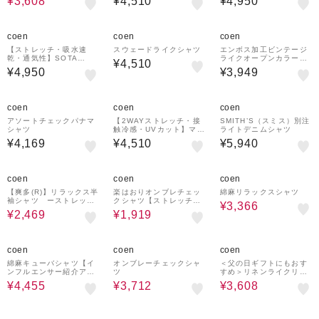
¥3,608
¥4,510
¥4,950
/ インフルエンサー紹介
ャツ
アイテム】
coen
coen
coen
【ストレッチ・吸水速
スウェードライクシャツ
エンボス加工ビンテージ
乾・通気性】SOTA
ライクオープンカラーシ
¥4,510
（Ｒ）リラックス半袖シ
ャツ ー吸水速乾ー
¥4,950
¥3,949
ャツ
coen
coen
coen
アソートチェックパナマ
【2WAYストレッチ・接
SMITH’S（スミス）別注
シャツ
触冷感・UVカット】マル
ライトデニムシャツ
チファンクション半袖シ
¥4,169
¥4,510
¥5,940
ャツ
50%OFF
65%OFF
15%OFF
coen
coen
coen
【爽多(R)】リラックス半
楽はおりオンブレチェッ
綿麻リラックスシャツ
袖シャツ ーストレッ
クシャツ【ストレッチ、
¥3,366
チ、吸水速乾、通気性、
防シワ】
¥2,469
¥1,919
洗濯機洗い可ー
25%OFF
25%OFF
20%OFF
coen
coen
coen
綿麻キューバシャツ【イ
オンブレーチェックシャ
＜父の日ギフトにもおす
ンフルエンサー紹介アイ
ツ
すめ＞リネンライクリラ
テム】
ックスシャツ【UVカット
¥4,455
¥3,712
¥3,608
/ インフルエンサー紹介
アイテム】
31%OFF