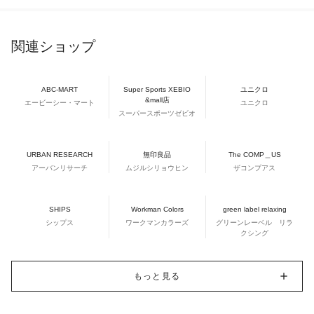
関連ショップ
ABC-MART
Super Sports XEBIO
ユニクロ
&mall店
エービーシー・マート
ユニクロ
スーパースポーツゼビオ
URBAN RESEARCH
無印良品
The COMP＿US
アーバンリサーチ
ムジルシリョウヒン
ザコンプアス
SHIPS
Workman Colors
green label relaxing
シップス
ワークマンカラーズ
グリーンレーベル リラ
クシング
もっと見る