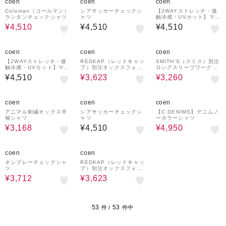
coen
coen
coen
Coleman（コールマン）
シアサッカーチェックシ
【2WAYストレッチ・接
ランタンチェックシャツ
ャツ
触冷感・UVカット】マル
チファンクション半袖シ
¥4,510
¥4,510
¥4,510
ャツ
45%OFF
45%OFF
coen
coen
coen
【2WAYストレッチ・接
REDKAP（レッドキャッ
SMITH’S（スミス）別注
触冷感・UVカット】マル
プ）別注オックスフォー
ロングスリーブワークシ
チファンクション半袖シ
ドシャツ
ャツ
¥4,510
¥3,623
¥3,260
ャツ
20%OFF
19%OFF
coen
coen
coen
アニマル刺繍オックス半
シアサッカーチェックシ
【C.DENIMS】デニムノ
袖シャツ
ャツ
ーカラーシャツ
¥3,168
¥4,510
¥4,950
25%OFF
45%OFF
coen
coen
オンブレーチェックシャ
REDKAP（レッドキャッ
ツ
プ）別注オックスフォー
ドシャツ
¥3,712
¥3,623
53
53
件 /
件中