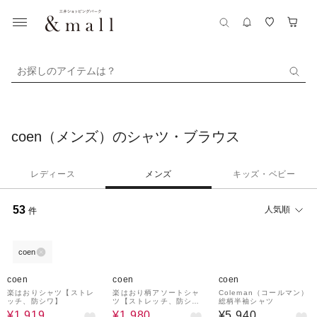
お探しのアイテムは？
coen（メンズ）のシャツ・ブラウス
レディース
メンズ
キッズ・ベビー
53
人気順
件
coen
65%OFF
60%OFF
coen
coen
coen
楽はおりシャツ【ストレ
楽はおり柄アソートシャ
Coleman（コールマン）
ッチ、防シワ】
ツ【ストレッチ、防シ
総柄半袖シャツ
ワ】
¥1,919
¥1,980
¥5,940