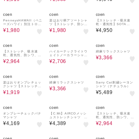
60%OFF
60%OFF
coen
coen
coen
PenneysHAWAII（ペニ
楽はおり柄アソートシャ
【ストレッチ・吸水速
ーズハワイ）別注トロピ
ツ【ストレッチ、防シ
乾・通気性】SOTA
カル柄シャツ
ワ】
（Ｒ）リラックス半袖シ
¥1,980
¥1,980
¥4,950
ャツ
40%OFF
40%OFF
15%OFF
coen
coen
coen
【ストレッチ、吸水速
ハイカーテックライトウ
綿麻リラックスシャツ
乾、通気性、防シワ、UV
ェイトノーカラーシャツ
¥3,366
カット】ストレッチテッ
【洗濯機洗い可・２WAY
¥2,964
¥2,706
ク メッシュシャツ ショ
ストレッチ・防シワ】
ートスリーブ
65%OFF
15%OFF
coen
coen
coen
楽はおりオンブレチェッ
綿麻リラックスシャツ
Sarry Cat刺繍レーヨン
クシャツ【ストレッチ、
シャツ（ナチュラル）
¥3,366
防シワ】
¥1,919
¥5,489
40%OFF
coen
coen
coen
オンブレーチェックパナ
【C.Mt】AIRCOメッシ
【ストレッチ、吸水速
マシャツ
ュストレッチシャツ 通
乾、通気性、防シワ、UV
気性/防しわ機能付き
カット】ストレッチテッ
¥4,169
¥4,389
¥2,964
ク メッシュシャツ ショ
ートスリーブ
40%OFF
31%OFF
50%OFF
coen
coen
coen