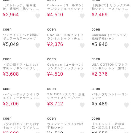
【ストレッチ、吸水速
Coleman（コールマン）
【爽多(R)】リラックス半
乾、通気性、防シワ、UV
ランタンチェックシャツ
袖シャツ ーストレッ
カット】ストレッチテッ
チ、吸水速乾、通気性、
¥2,964
¥4,510
¥2,469
ク メッシュシャツ ショ
洗濯機洗い可ー
ートスリーブ
40%OFF
coen
coen
coen
ワンポイントベア刺繍レ
USA COTTONソフトフ
Coleman（コールマン）
ギュラーカラーシャツ
ランネルシャツ（チェッ
総柄半袖シャツ
ク）
¥5,049
¥2,376
¥5,940
20%OFF
31%OFF
40%OFF
coen
coen
coen
＜父の日ギフトにもおす
Coleman（コールマン）
USA COTTONソフトフ
すめ＞リネンライクリラ
ランタンチェックシャツ
ランネルシャツ（無地）
ックスシャツ【UVカット
¥3,608
¥4,510
¥2,376
/ インフルエンサー紹介
アイテム】
40%OFF
25%OFF
coen
coen
coen
ハイカーテックライトウ
SMITH’S（スミス）別注
パネルプリントレーヨン
ェイトノーカラーシャツ
ショートスリーブワーク
シャツ
【洗濯機洗い可・２WAY
シャツ
¥2,706
¥3,712
¥5,489
ストレッチ・防シワ】
20%OFF
coen
coen
coen
＜父の日ギフトにもおす
ヴィンテージライク総柄
【ストレッチ・吸水速
すめ＞リネンライクリラ
半袖シャツ
乾・通気性】SOTA
ックスシャツ【UVカット
（Ｒ）リラックス半袖シ