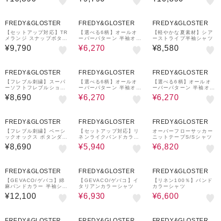
¥1,000
20%OFF
¥1,000
クーポン
クーポン
FREDY&GLOSTER
FREDY&GLOSTER
FREDY&GLOSTER
【セットアップ対応】TR
【選べる6柄】オールオ
【軽やかな夏素材】シア
メランジ スナップボタン
ーバーパターン 半袖オー
ーストライプ半袖シャツ
シャツ
プンカラーシャツ
¥9,790
¥6,270
¥8,580
¥1,000
20%OFF
20%OFF
クーポン
FREDY&GLOSTER
FREDY&GLOSTER
FREDY&GLOSTER
【フレブル刺繍】スーパ
【選べる6柄】オールオ
【選べる6柄】オールオ
ーソフトフレブルショー
ーバーパターン 半袖オー
ーバーパターン 半袖オー
トスリーブ ボタンダウン
プンカラーシャツ
プンカラーシャツ
¥8,690
¥6,270
¥6,270
シャツ
¥1,000
30%OFF
20%OFF
クーポン
FREDY&GLOSTER
FREDY&GLOSTER
FREDY&GLOSTER
【フレブル刺繍】ベーシ
【セットアップ対応】リ
オーバーフローサッカー
ックオックス ボタンダウ
ネンライクバンドカラー
ニットテープS/Sシャツ
ンシャツ
シャツ
¥8,690
¥5,940
¥6,820
¥1,000
30%OFF
40%OFF
クーポン
FREDY&GLOSTER
FREDY&GLOSTER
FREDY&GLOSTER
【GEVACO/ゲバコ】綿
【GEVACO/ゲバコ】イ
【リネン100％】バンド
麻バンドカラー 半袖シャ
タリアンカラーシャツ
カラーシャツ
ツ
¥12,100
¥6,930
¥6,600
30%OFF
¥1,000
¥1,000
30%OFF
クーポン
クーポン
FREDY&GLOSTER
FREDY&GLOSTER
FREDY&GLOSTER