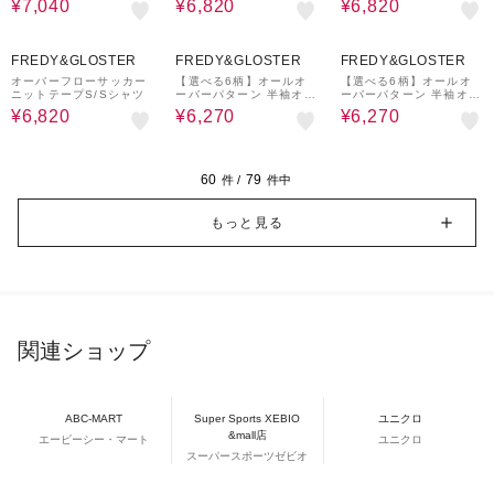
¥7,040
¥6,820
¥6,820
20%OFF
20%OFF
20%OFF
FREDY&GLOSTER
FREDY&GLOSTER
FREDY&GLOSTER
オーバーフローサッカー
【選べる6柄】オールオ
【選べる6柄】オールオ
ニットテープS/Sシャツ
ーバーパターン 半袖オー
ーバーパターン 半袖オー
プンカラーシャツ
プンカラーシャツ
¥6,820
¥6,270
¥6,270
60
79
件 /
件中
もっと見る
関連ショップ
ABC-MART
Super Sports XEBIO
ユニクロ
&mall店
エービーシー・マート
ユニクロ
スーパースポーツゼビオ