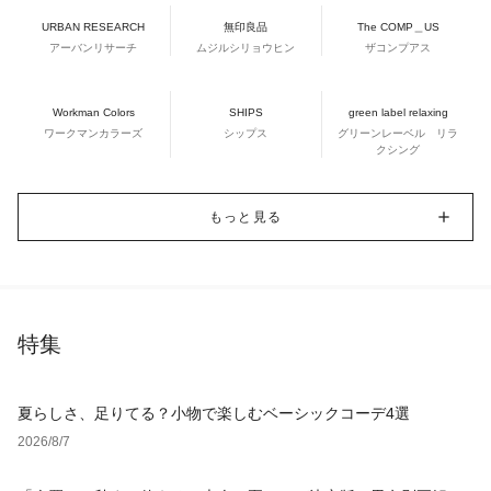
URBAN RESEARCH
無印良品
The COMP＿US
アーバンリサーチ
ムジルシリョウヒン
ザコンプアス
Workman Colors
SHIPS
green label relaxing
ワークマンカラーズ
シップス
グリーンレーベル リラ
クシング
もっと見る
特集
夏らしさ、足りてる？小物で楽しむベーシックコーデ4選
2026/8/7