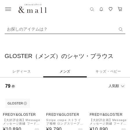
お探しのアイテムは？
GLOSTER（メンズ）のシャツ・ブラウス
レディース
メンズ
キッズ・ベビー
79
人気順
件
GLOSTER
¥1,000
¥1,000
¥1,000
クーポン
クーポン
クーポン
FREDY&GLOSTER
FREDY&GLOSTER
FREDY&GLOSTER
【大好評企画】Message
Stripe crepe ストライ
【大好評企画】Message
メッセージ刺繍 フードオ
プ楊柳 ロングスリーブオ
メッセージ刺繍 フードオ
ックスシャツ パート3
ーバーサイズシャツ
ックスシャツ パート3
¥10,890
¥9,790
¥10,890