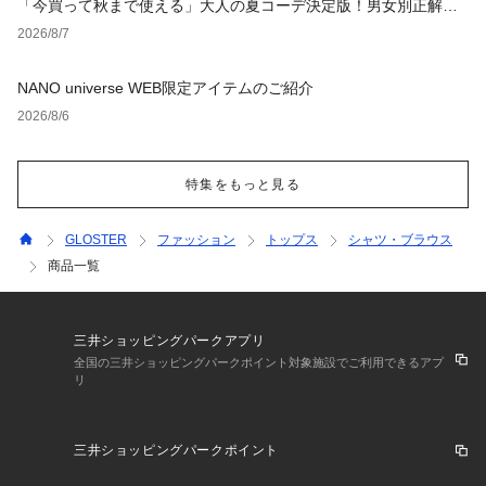
「今買って秋まで使える」大人の夏コーデ決定版！男女別正解ス
タイルとNGな着こなし
2026/8/7
NANO universe WEB限定アイテムのご紹介
2026/8/6
特集をもっと見る
GLOSTER
ファッション
トップス
シャツ・ブラウス
商品一覧
三井ショッピングパークアプリ
全国の三井ショッピングパークポイント対象施設でご利用できるアプ
リ
三井ショッピングパークポイント