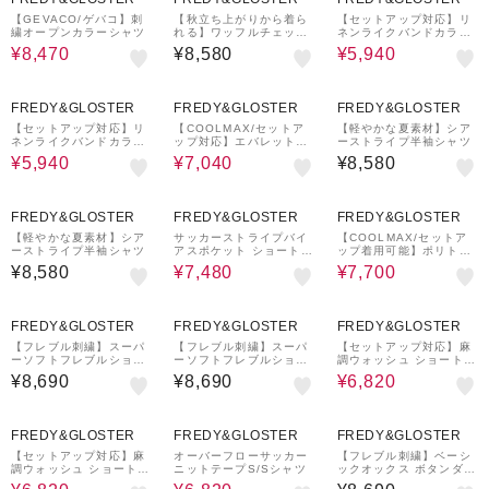
【GEVACO/ゲバコ】刺
【秋立ち上がりから着ら
【セットアップ対応】リ
繍オープンカラーシャツ
れる】ワッフルチェック
ネンライクバンドカラー
ワークシャツ ロングスリ
シャツ
¥8,470
¥8,580
¥5,940
ーブ
30%OFF
20%OFF
¥1,000
¥1,000
クーポン
クーポン
FREDY&GLOSTER
FREDY&GLOSTER
FREDY&GLOSTER
【セットアップ対応】リ
【COOLMAX/セットア
【軽やかな夏素材】シア
ネンライクバンドカラー
ップ対応】エバレットメ
ーストライプ半袖シャツ
シャツ
ッシュオープンカラー半
¥5,940
¥7,040
¥8,580
袖シャツ
¥1,000
20%OFF
¥1,000
20%OFF
¥1,000
クーポン
クーポン
クーポン
FREDY&GLOSTER
FREDY&GLOSTER
FREDY&GLOSTER
【軽やかな夏素材】シア
サッカーストライプバイ
【COOLMAX/セットア
ーストライプ半袖シャツ
アスポケット ショートス
ップ着用可能】ポリトロ
リーブシャツ
S/Sシャツ
¥8,580
¥7,480
¥7,700
¥1,000
¥1,000
20%OFF
クーポン
クーポン
FREDY&GLOSTER
FREDY&GLOSTER
FREDY&GLOSTER
【フレブル刺繍】スーパ
【フレブル刺繍】スーパ
【セットアップ対応】麻
ーソフトフレブルショー
ーソフトフレブルショー
調ウォッシュ ショートス
トスリーブ ボタンダウン
トスリーブ ボタンダウン
リーブシャツ
¥8,690
¥8,690
¥6,820
シャツ
シャツ
20%OFF
20%OFF
¥1,000
クーポン
FREDY&GLOSTER
FREDY&GLOSTER
FREDY&GLOSTER
【セットアップ対応】麻
オーバーフローサッカー
【フレブル刺繍】ベーシ
調ウォッシュ ショートス
ニットテープS/Sシャツ
ックオックス ボタンダウ
リーブシャツ
ンシャツ