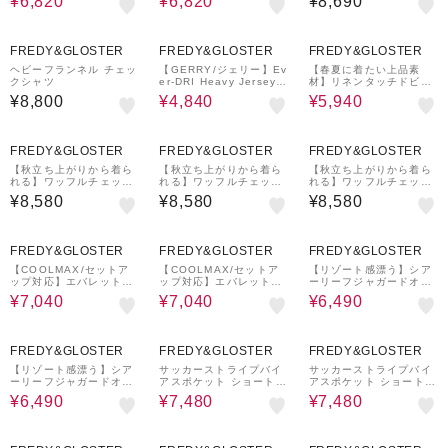
¥6,820
¥6,820
¥8,690
¥1,000
20%OFF
40%OFF
クーポン
FREDY&GLOSTER
FREDY&GLOSTER
FREDY&GLOSTER
ヘビーフランネル チェッ
【GERRY/ジェリー】Ev
【春夏に着たい上品素
クシャツ
er-DRI Heavy Jersey
材】リネンタッチドビー
S/S Leisure Shirt
ワークシャツ
¥8,800
¥4,840
¥5,940
¥1,000
¥1,000
¥1,000
クーポン
クーポン
クーポン
FREDY&GLOSTER
FREDY&GLOSTER
FREDY&GLOSTER
【秋立ち上がりから着ら
【秋立ち上がりから着ら
【秋立ち上がりから着ら
れる】ワッフルチェック
れる】ワッフルチェック
れる】ワッフルチェック
ワークシャツ ロングスリ
ワークシャツ ロングスリ
ワークシャツ ロングスリ
¥8,580
¥8,580
¥8,580
ーブ
ーブ
ーブ
20%OFF
¥1,000
20%OFF
¥1,000
30%OFF
クーポン
クーポン
FREDY&GLOSTER
FREDY&GLOSTER
FREDY&GLOSTER
【COOLMAX/セットア
【COOLMAX/セットア
【リゾート感漂う】シア
ップ対応】エバレットメ
ップ対応】エバレットメ
ーリーフジャガードオー
ッシュオープンカラー半
ッシュオープンカラー半
プンカラー
¥7,040
¥7,040
¥6,490
袖シャツ
袖シャツ
30%OFF
20%OFF
¥1,000
20%OFF
¥1,000
クーポン
クーポン
FREDY&GLOSTER
FREDY&GLOSTER
FREDY&GLOSTER
【リゾート感漂う】シア
サッカーストライプバイ
サッカーストライプバイ
ーリーフジャガードオー
アスポケット ショートス
アスポケット ショートス
プンカラー
リーブシャツ
リーブシャツ
¥6,490
¥7,480
¥7,480
30%OFF
30%OFF
30%OFF