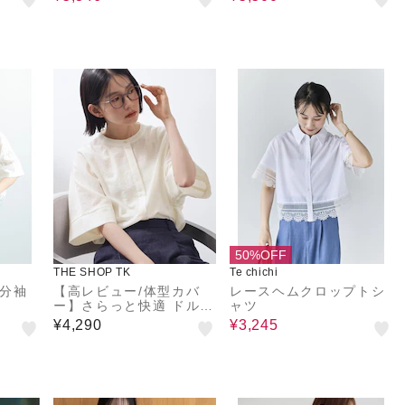
50%OFF
THE SHOP TK
Te chichi
5分袖
【高レビュー/体型カバ
レースヘムクロップトシ
ー】さらっと快適 ドルマ
ャツ
ン5分袖ブラウス
¥4,290
¥3,245