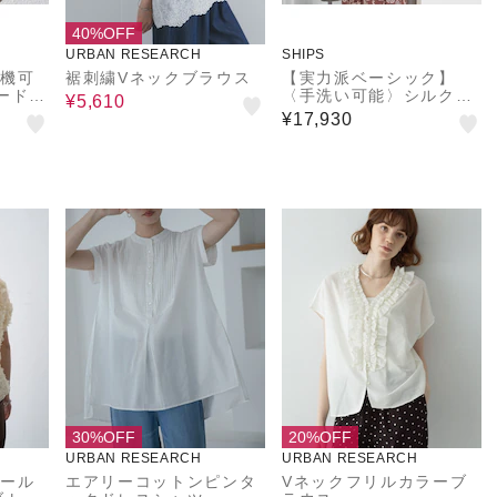
40%OFF
URBAN RESEARCH
SHIPS
濯機可
裾刺繍Vネックブラウス
【実力派ベーシック】
ード
〈手洗い可能〉シルク混
¥5,610
 スリ
シアー 羽織 シャツ
¥17,930
ウス
30%OFF
20%OFF
URBAN RESEARCH
URBAN RESEARCH
ュール
エアリーコットンピンタ
Vネックフリルカラーブ