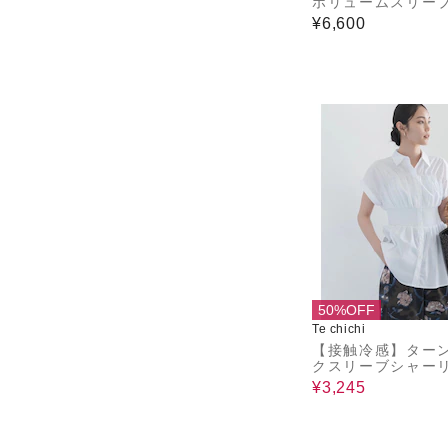
ボリュームスリー
プス
¥6,600
50%OFF
Te chichi
【接触冷感】ター
クスリーブシャー
ブラウス
¥3,245