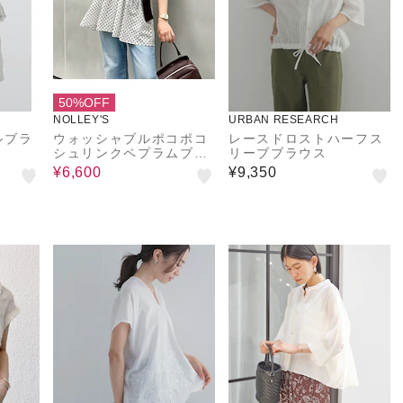
50%OFF
NOLLEY'S
URBAN RESEARCH
ルブラ
ウォッシャブルポコポコ
レースドロストハーフス
シュリンクペプラムブラ
リーブブラウス
ウス
¥6,600
¥9,350