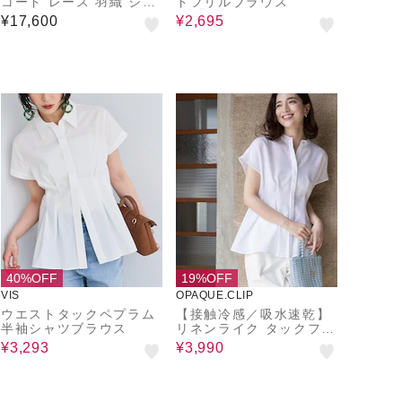
コード レース 羽織 シャ
ドフリルブラウス
ツ
¥17,600
¥2,695
40%OFF
19%OFF
VIS
OPAQUE.CLIP
ウエストタックペプラム
【接触冷感／吸水速乾】
半袖シャツブラウス
リネンライク タックフレ
ンチスリーブブラウス
¥3,293
¥3,990
《洗濯機OK》