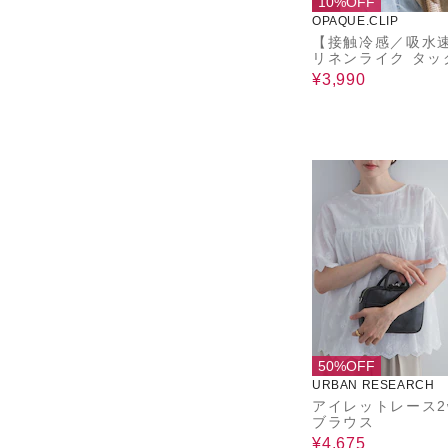
10%OFF
OPAQUE.CLIP
【接触冷感／吸水
リネンライク タッ
ーブブラウス《セ
¥3,990
ップ対応／洗濯機O
50%OFF
URBAN RESEARCH
アイレットレース2
ブラウス
¥4,675