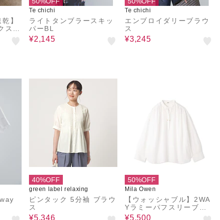
50%OFF
50%OFF
Te chichi
Te chichi
速乾】
ライトタンブラースキッ
エンブロイダリーブラウ
クスリ
パーBL
ス
ットア
¥2,145
¥3,245
K》
40%OFF
50%OFF
green label relaxing
Mila Owen
way
ピンタック 5分袖 ブラウ
【ウォッシャブル】2WA
ス
Yラミーパフスリーブブ
ラウス
¥5,346
¥5,500