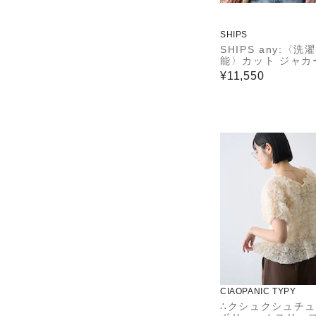
SHIPS
SHIPS any:〈洗
能〉カット ジャカ
ドロスト フレンチ
¥11,550
ーブ シャツ ブラ
CIAOPANIC TYPY
∴クシュクシュチ