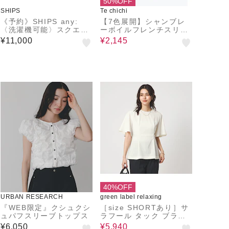
50%OFF
SHIPS
Te chichi
《予約》SHIPS any:
【7色展開】シャンブレ
〈洗濯機可能〉スクエア
ーボイルフレンチスリー
チェック シアー オーバ
ブシャツ
¥11,000
¥2,145
ー シャツ
40%OFF
URBAN RESEARCH
green label relaxing
『WEB限定』クシュクシ
［size SHORTあり］サ
ュパフスリーブトップス
ラフール タック ブラウ
ス ストレッチ 接触冷感
¥6,050
¥5,940