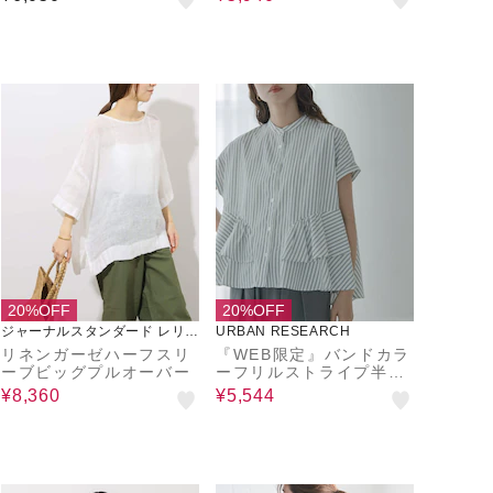
UVカット
20%OFF
20%OFF
ジャーナルスタンダード レリュ
URBAN RESEARCH
ーム
リネンガーゼハーフスリ
『WEB限定』バンドカラ
ーブビッグプルオーバー
ーフリルストライプ半袖
シャツ
¥8,360
¥5,544