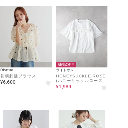
55%OFF
Discoat
ライトオン
花柄刺繍ブラウス
HONEYSUCKLE ROSE
(ハニーサックルローズ)
¥6,600
【レディース】フリルブ
¥1,989
ラウス