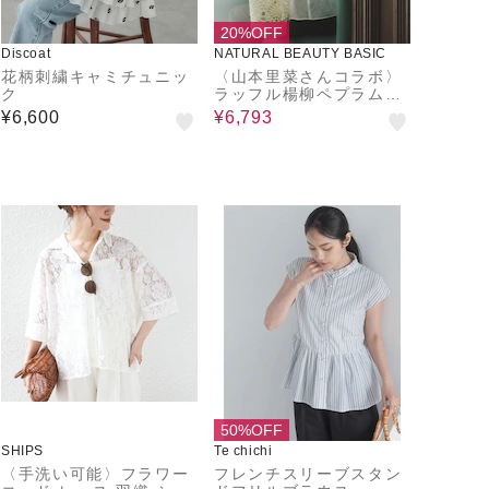
20%OFF
Discoat
NATURAL BEAUTY BASIC
花柄刺繍キャミチュニッ
〈山本里菜さんコラボ〉
ク
ラッフル楊柳ペプラムブ
ラウス
¥6,600
¥6,793
50%OFF
SHIPS
Te chichi
〈手洗い可能〉フラワー
フレンチスリーブスタン