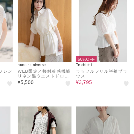
50%OFF
nano・universe
Te chichi
フレン
WEB限定／接触冷感機能
ラッフルフリル半袖ブラ
リネン混ウエストドロス
ウス
トハーフスリーブシャツ
¥5,500
¥3,795