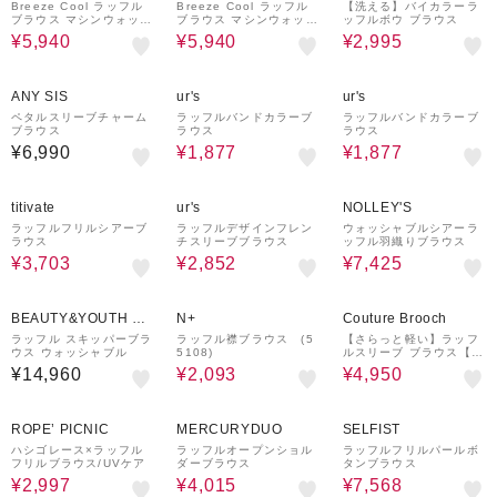
Breeze Cool ラッフル
Breeze Cool ラッフル
【洗える】バイカラーラ
ブラウス マシンウォッシ
ブラウス マシンウォッシ
ッフルボウ ブラウス
ャブル 吸水速乾 通気性
ャブル 吸水速乾 通気性
¥5,940
¥5,940
¥2,995
UVカット
UVカット
70%OFF
70%OFF
ANY SIS
ur's
ur's
ペタルスリーブチャーム
ラッフルバンドカラーブ
ラッフルバンドカラーブ
ブラウス
ラウス
ラウス
¥6,990
¥1,877
¥1,877
25%OFF
35%OFF
55%OFF
titivate
ur's
NOLLEY'S
ラッフルフリルシアーブ
ラッフルデザインフレン
ウォッシャブルシアーラ
ラウス
チスリーブブラウス
ッフル羽織りブラウス
¥3,703
¥2,852
¥7,425
30%OFF
10%OFF
BEAUTY&YOUTH UN
N+
Couture Brooch
ITED ARROWS
ラッフル スキッパーブラ
ラッフル襟ブラウス (5
【さらっと軽い】ラッフ
ウス ウォッシャブル
5108)
ルスリーブ ブラウス【洗
濯機可】
¥14,960
¥2,093
¥4,950
50%OFF
69%OFF
20%OFF
ROPE’ PICNIC
MERCURYDUO
SELFIST
ハシゴレース×ラッフル
ラッフルオープンショル
ラッフルフリルパールボ
フリルブラウス/UVケア
ダーブラウス
タンブラウス
¥2,997
¥4,015
¥7,568