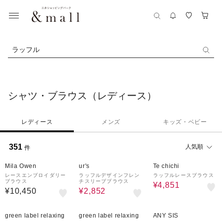
ラッフル
シャツ・ブラウス（レディース）
レディース
メンズ
キッズ・ベビー
351
人気順
件
¥1,000
35%OFF
30%OFF
クーポン
Mila Owen
ur's
Te chichi
レースエンブロイダリー
ラッフルデザインフレン
ラッフルレースブラウス
ブラウス
チスリーブブラウス
¥4,851
¥10,450
¥2,852
40%OFF
40%OFF
50%OFF
green label relaxing
green label relaxing
ANY SIS