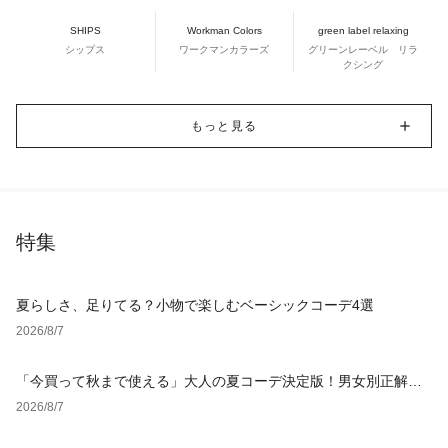
SHIPS
Workman Colors
green label relaxing
シップス
ワークマンカラーズ
グリーンレーベル リラ
クシング
もっと見る
特集
夏らしさ、足りてる？小物で楽しむベーシックコーデ4選
2026/8/7
「今買って秋まで使える」大人の夏コーデ決定版！男女別正解ス
タイルとNGな着こなし
2026/8/7