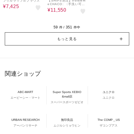
フリルラッフルブラウス
【SHIPS別注】troisiem
eCHACO: 〈手洗い可
¥7,425
能〉ラッフル フリル ブ
¥11,550
ラウス（セレモニー対応
可）
59
351
件 /
件中
もっと見る
関連ショップ
ABC-MART
Super Sports XEBIO
ユニクロ
&mall店
エービーシー・マート
ユニクロ
スーパースポーツゼビオ
URBAN RESEARCH
無印良品
The COMP＿US
アーバンリサーチ
ムジルシリョウヒン
ザコンプアス