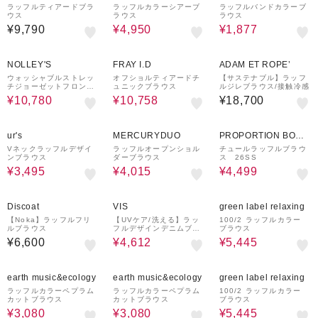
ラッフルティアードブラ
ラッフルカラーシアーブ
ラッフルバンドカラーブ
ウス
ラウス
ラウス
¥9,790
¥4,950
¥1,877
30%OFF
¥1,000
40%OFF
¥1,500
クーポン
クーポン
NOLLEY'S
FRAY I.D
ADAM ET ROPE’
ウォッシャブルストレッ
オフショルティアードチ
【サステナブル】ラッフ
チジョーゼットフロント
ュニックブラウス
ルジレブラウス/接触冷感
ラッフルブラウス
¥10,780
¥10,758
¥18,700
35%OFF
69%OFF
50%OFF
ur's
MERCURYDUO
PROPORTION BODY
DRESSING
Vネックラッフルデザイ
ラッフルオープンショル
チュールラッフルブラウ
ンブラウス
ダーブラウス
ス 26SS
¥3,495
¥4,015
¥4,499
30%OFF
50%OFF
Discoat
VIS
green label relaxing
【Noka】ラッフルフリ
【UVケア/洗える】ラッ
100/2 ラッフルカラー
ルブラウス
フルデザインデニムブラ
ブラウス
ウス
¥6,600
¥4,612
¥5,445
30%OFF
30%OFF
50%OFF
earth music&ecology
earth music&ecology
green label relaxing
ラッフルカラーペプラム
ラッフルカラーペプラム
100/2 ラッフルカラー
カットブラウス
カットブラウス
ブラウス
¥3,080
¥3,080
¥5,445