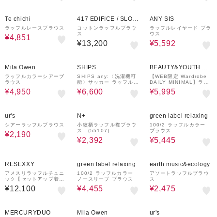
30%OFF
30%OFF
Te chichi
417 EDIFICE / SLOB
ANY SIS
E IENA
ラッフルレースブラウス
コットンラッフルブラウ
ラッフルレイヤード ブラ
ス
ウス
¥4,851
¥13,200
¥5,592
50%OFF
40%OFF
50%OFF
Mila Owen
SHIPS
BEAUTY&YOUTH UN
ITED ARROWS
ラッフルカラーシアーブ
SHIPS any:〈洗濯機可
【WEB限定 Wardrobe
ラウス
能〉サッカー ラッフル
DAILY MINIMAL】ラッ
カラー ノースリーブ ブ
フル Vネックブラウス ウ
¥4,950
¥6,600
¥5,995
ラウス
ォッシャブル
65%OFF
20%OFF
50%OFF
ur's
N+
green label relaxing
シアーラッフルブラウス
小紋柄ラッフル襟ブラウ
100/2 ラッフルカラー
ス (55107)
ブラウス
¥2,190
¥2,392
¥5,445
50%OFF
50%OFF
RESEXXY
green label relaxing
earth music&ecology
アメスリラッフルチュニ
100/2 ラッフルカラー
アソートラッフルブラウ
ック【セットアップ着用
ノースリーブ ブラウス
ス
可能】
¥12,100
¥4,455
¥2,475
50%OFF
70%OFF
MERCURYDUO
Mila Owen
ur's