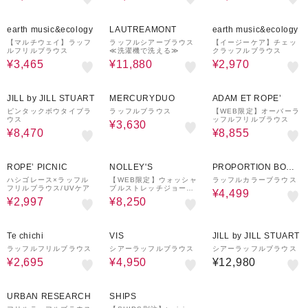
30%OFF
40%OFF
40%OFF
earth music&ecology
LAUTREAMONT
earth music&ecology
【マルチウェイ】ラッフ
ラッフルシアーブラウス
【イージーケア】チェッ
ルフリルブラウス
≪洗濯機で洗える≫
クラッフルブラウス
¥3,465
¥11,880
¥2,970
30%OFF
70%OFF
30%OFF
JILL by JILL STUART
MERCURYDUO
ADAM ET ROPE’
ピンタックボウタイブラ
ラッフルブラウス
【WEB限定】オーバーラ
ウス
ッフルフリルブラウス
¥3,630
¥8,470
¥8,855
50%OFF
40%OFF
¥1,000
50%OFF
クーポン
ROPE’ PICNIC
NOLLEY'S
PROPORTION BODY
DRESSING
ハシゴレース×ラッフル
【WEB限定】ウォッシャ
ラッフルカラーブラウス
フリルブラウス/UVケア
ブルストレッチジョーゼ
¥4,499
ットラッフル袖ブラウス
¥2,997
¥8,250
50%OFF
16%OFF
Te chichi
VIS
JILL by JILL STUART
ラッフルフリルブラウス
シアーラッフルブラウス
シアーラッフルブラウス
¥2,695
¥4,950
¥12,980
50%OFF
30%OFF
URBAN RESEARCH
SHIPS