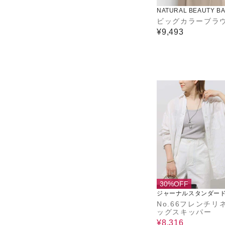
NATURAL BEAUTY BA
ビッグカラーブラ
¥9,493
30%OFF
ジャーナルスタンダード
ーム
No.66フレンチリ
ッグスキッパー
¥8,316