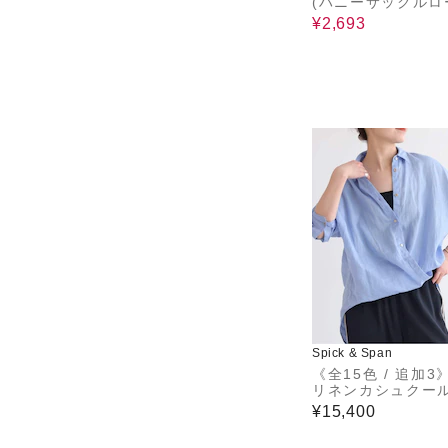
(ハニーサックルロ
シアービッグシャ
¥2,693
Spick & Span
《全15色 / 追加3》
リネンカシュクール
グシャツ
¥15,400