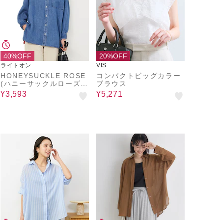
40%OFF
20%OFF
ライトオン
VIS
HONEYSUCKLE ROSE
コンパクトビッグカラー
(ハニーサックルローズ)
ブラウス
ＣＯＯＬＴＯＵＣＨデニ
¥3,593
¥5,271
ムビッグシャツ