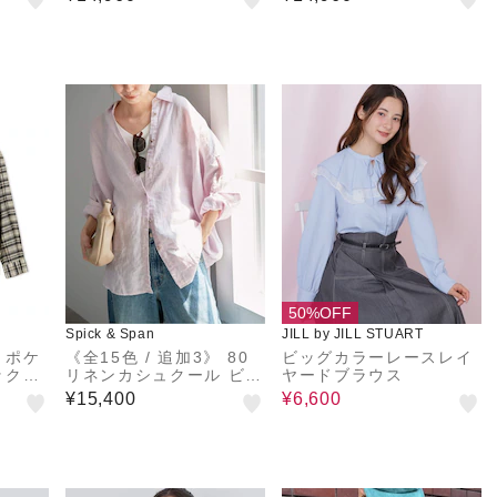
50%OFF
Spick & Span
JILL by JILL STUART
】ポケ
《全15色 / 追加3》 80
ビッグカラーレースレイ
ックシ
リネンカシュクール ビッ
ヤードブラウス
グシャツ
¥15,400
¥6,600