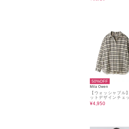
50%OFF
Mila Owen
【ウォッシャブル
ットデザインチェ
アービッグシャツ
¥4,950