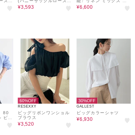
ーズ)
(ハニーサックルローズ)
能〉リネン ミックス バ
ツ
ＣＯＯＬＴＯＵＣＨデニ
ンドカラー ポケット シ
¥3,593
¥6,600
ムビッグシャツ
ャツ
60%OFF
30%OFF
RESEXXY
GALLEST
 80
ビッグリボンワンショル
ビッグカラーシャツ
 ビッ
ブラウス
¥6,930
¥3,520