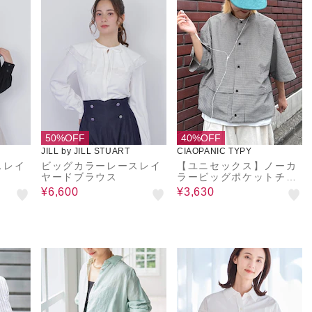
50%OFF
40%OFF
JILL by JILL STUART
CIAOPANIC TYPY
スレイ
ビッグカラーレースレイ
【ユニセックス】ノーカ
ヤードブラウス
ラービッグポケットチェ
ックシャツ
¥6,600
¥3,630