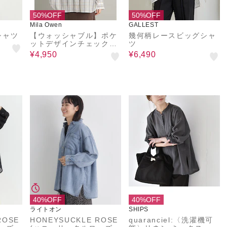
50%OFF
50%OFF
Mila Owen
GALLEST
シャツ
【ウォッシャブル】ポケ
幾何柄レースビッグシャ
ットデザインチェックシ
ツ
アービッグシャツ
¥4,950
¥6,490
40%OFF
40%OFF
ライトオン
SHIPS
ROSE
HONEYSUCKLE ROSE
quaranciel:〈洗濯機可