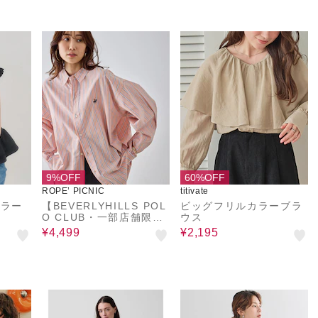
9%OFF
60%OFF
ROPE’ PICNIC
titivate
カラー
【BEVERLYHILLS POL
ビッグフリルカラーブラ
O CLUB・一部店舗限
ウス
定】ストライプビッグシ
¥4,499
¥2,195
ルエットシャツ