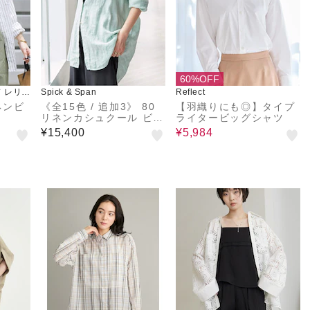
60%OFF
 レリュ
Spick & Span
Reflect
ネンビ
《全15色 / 追加3》 80
【羽織りにも◎】タイプ
リネンカシュクール ビッ
ライタービッグシャツ
グシャツ
¥15,400
¥5,984