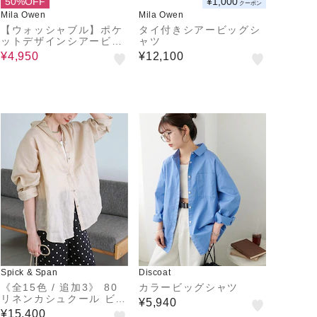
50%OFF
¥1,000
クーポン
Mila Owen
Mila Owen
【ウォッシャブル】ポケ
タイ付きシアービッグシ
ットデザインシアービッ
ャツ
グシャツ
¥4,950
¥12,100
Spick & Span
Discoat
《全15色 / 追加3》 80
カラービッグシャツ
リネンカシュクール ビッ
¥5,940
グシャツ
¥15,400