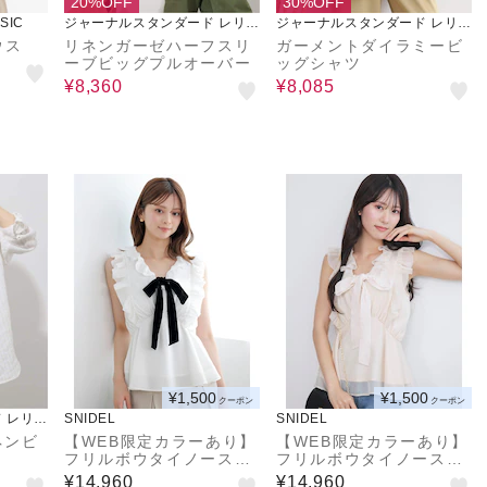
20%OFF
30%OFF
SIC
ジャーナルスタンダード レリュ
ジャーナルスタンダード レリュ
ーム
ーム
ウス
リネンガーゼハーフスリ
ガーメントダイラミービ
ーブビッグプルオーバー
ッグシャツ
¥8,360
¥8,085
¥1,500
¥1,500
クーポン
クーポン
 レリュ
SNIDEL
SNIDEL
ネンビ
【WEB限定カラーあり】
【WEB限定カラーあり】
フリルボウタイノースリ
フリルボウタイノースリ
ブラウス
ブラウス
¥14,960
¥14,960