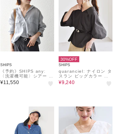
30%OFF
SHIPS
SHIPS
《予約》SHIPS any:
quaranciel: ナイロン タ
〈洗濯機可能〉シアー リ
スラン ビッグカラー シ
ボン レギュラーカラー
ャツ ブラウス
¥11,550
¥9,240
ポケット シャツ