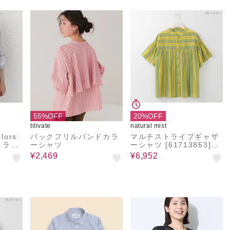
55%OFF
20%OFF
titivate
natural mist
ors:
バックフリルバンドカラ
マルチストライプギャザ
トライ
ーシャツ
ーシャツ [61713853]na
◆
tural mist
¥2,469
¥6,952