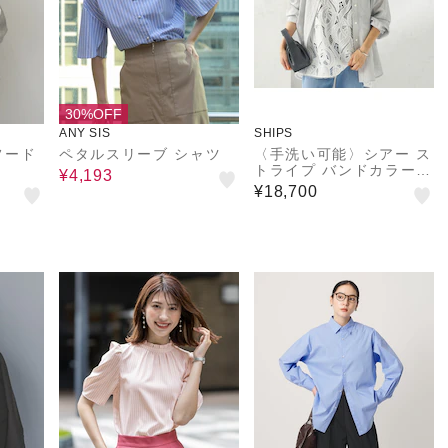
30%OFF
ANY SIS
SHIPS
フード
ペタルスリーブ シャツ
〈手洗い可能〉シアー ス
トライプ バンドカラー
¥4,193
シャツ
¥18,700