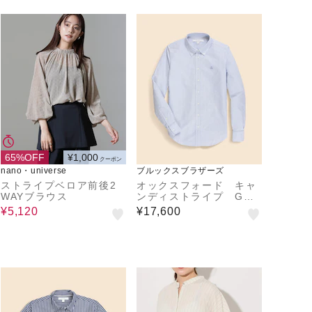
65%OFF
¥1,000
クーポン
nano・universe
ブルックスブラザーズ
ストライプベロア前後2
オックスフォード キャ
WAYブラウス
ンディストライプ GF
ロゴ ボタンダウンシャ
¥5,120
¥17,600
ツ Classic Fit