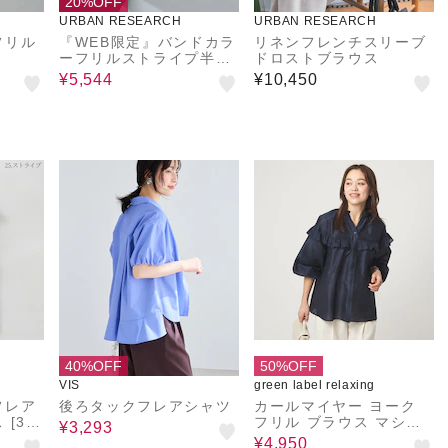
20%OFF
URBAN RESEARCH
URBAN RESEARCH
フリル
『WEB限定』バンドカラ
リネンフレンチスリーブ
ーフリルストライプ半袖
ドロストブラウス
シャツ
¥5,544
¥10,450
40%OFF
50%OFF
VIS
green label relaxing
フレア
後ろタックフレアシャツ
カールマイヤー ヨーク
0
フリル ブラウス マシン
¥3,293
ist
ウォッシャブル 通気性
¥4,950