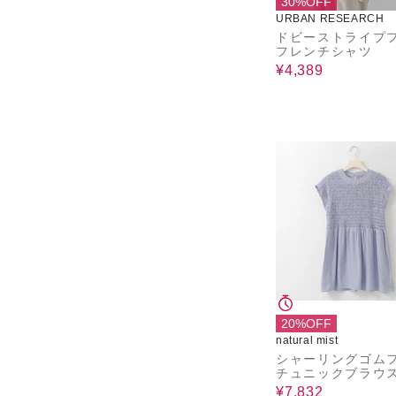
30%OFF
URBAN RESEARCH
ドビーストライプ
フレンチシャツ
¥4,389
20%OFF
natural mist
シャーリングゴム
チュニックブラウス [3
113689]natural m
¥7,832