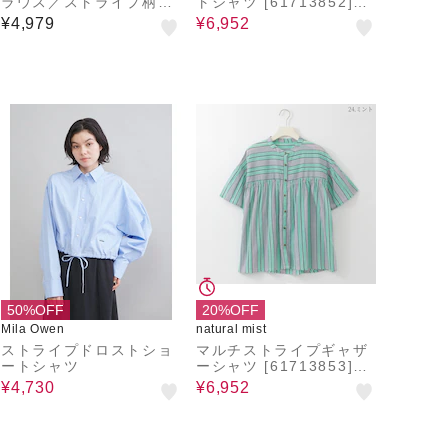
ラウス／ストライプ柄ア
トシャツ [61713852]na
ソート【洗濯機OK】
tural mist
¥4,979
¥6,952
50%OFF
20%OFF
Mila Owen
natural mist
ストライプドロストショ
マルチストライプギャザ
ートシャツ
ーシャツ [61713853]na
tural mist
¥4,730
¥6,952