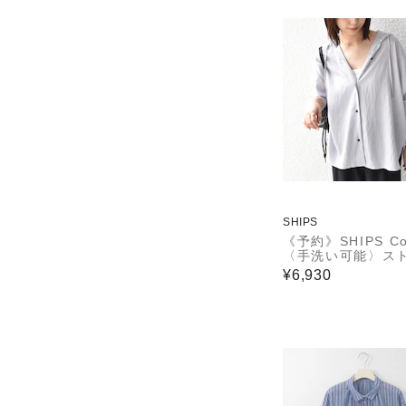
SHIPS
《予約》SHIPS Col
〈手洗い可能〉ス
プ フード シャツ
¥6,930