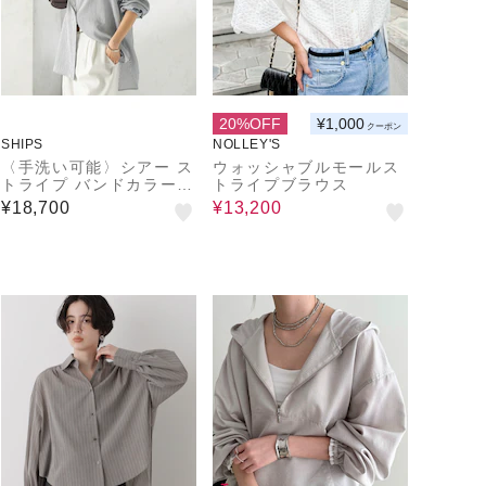
20%OFF
¥1,000
クーポン
SHIPS
NOLLEY'S
〈手洗い可能〉シアー ス
ウォッシャブルモールス
トライプ バンドカラー
トライプブラウス
シャツ
¥18,700
¥13,200