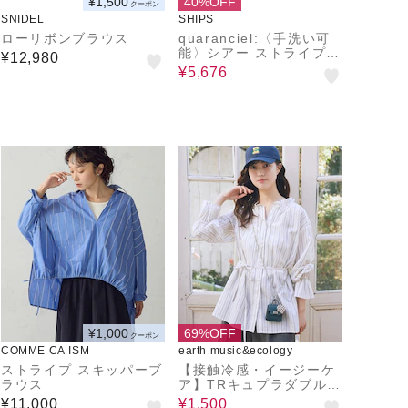
¥1,500
40%OFF
クーポン
SNIDEL
SHIPS
ローリボンブラウス
quaranciel:〈手洗い可
能〉シアー ストライプ
¥12,980
ボーダー ビッグ シャツ
¥5,676
¥1,000
69%OFF
クーポン
COMME CA ISM
earth music&ecology
ストライプ スキッパーブ
【接触冷感・イージーケ
ラウス
ア】TRキュプラダブルボ
タンフリルシャツ
¥11,000
¥1,500