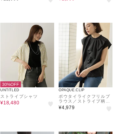
30%OFF
UNTITLED
OPAQUE.CLIP
ストライプシャツ
ボウタイライクフリルブ
ラウス／ストライプ柄ア
¥18,480
ソート【洗濯機OK】
¥4,979