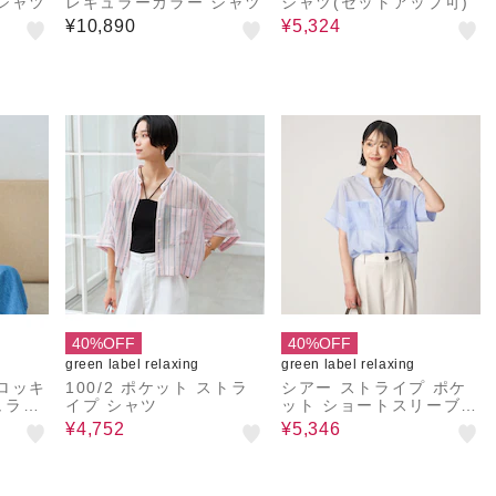
シャツ
レギュラーカラー シャツ
シャツ(セットアップ可)
¥10,890
¥5,324
40%OFF
40%OFF
green label relaxing
green label relaxing
ロッキ
100/2 ポケット ストラ
シアー ストライプ ポケ
ュラー
イプ シャツ
ット ショートスリーブ
ブラウス
¥4,752
¥5,346