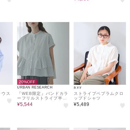
20%OFF
URBAN RESEARCH
a.v.v
ラウス
『WEB限定』バンドカラ
ストライプペプラムクロ
ーフリルストライプ半袖
ップドシャツ
シャツ
¥5,544
¥5,489