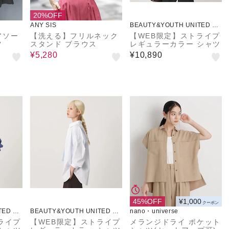
20%OFF
ANY SIS
BEAUTY&YOUTH UNITED AR
ROWS
アソー
【洗える】フリルネック
【WEB限定】ストライプ
ツ
スタンド ブラウス
レギュラーカラー シャツ
¥5,280
¥10,890
45%OFF
¥1,000
クーポン
TED AR
BEAUTY&YOUTH UNITED AR
nano・universe
ROWS
ライプ
【WEB限定】ストライプ
メランジドライ ポケット