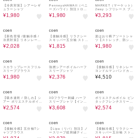
【冷房対策】シアーレギ
PenneysHAWAII（ペニ
MARKET（マーケット）
ュラーシャツ
ーズハワイ）別注トロピ
2way シフリレース ブラ
カル柄シャツ
ウス
¥1,980
¥1,980
¥3,293
55%OFF
45%OFF
60%OFF
coen
coen
coen
【新色登場 /接触冷感 /
【接触冷感】リラクシー
楽はおり柄アソートシャ
冷房対策】リネンレーヨ
スキッパー五分袖 ストラ
ツ【ストレッチ、防シ
ンレギュラーカラーシャ
イプシアーブラウス
ワ】
¥2,028
¥1,815
¥1,980
ツ（インフルエンサー紹
介アイテム）
50%OFF
40%OFF
coen
coen
coen
スカラップレースフリル
強撚シアーボイルハーフ
【接触冷感】リネンレー
スリーブブラウス
スリーブシャツ
ヨンドルマンバンドカラ
ーシャツ
¥1,980
¥2,376
¥4,510
35%OFF
20%OFF
35%OFF
coen
coen
coen
【吸水速乾 / 防しわ】シ
3Dフラワー刺繍 ハーフ
ポリエステルボイル ピン
アー ポリエステルボイル
スリーブシャツ【インフ
タックフレンチスリーブ
半袖シャツ
ルエンサー紹介アイテ
シャツ
¥2,574
¥3,608
¥2,574
ム】
50%OFF
40%OFF
45%OFF
coen
coen
coen
【接触冷感】五分袖Tシ
【Lipa（リパ）別注】ノ
【接触冷感】リラクシー
ャツブラウス
ースリーブ総刺繍ティア
スキッパー五分袖 ストラ
ードブラウス（インフル
イプシアーブラウス