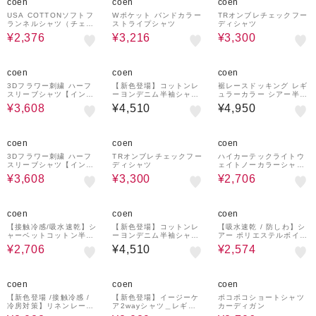
coen
coen
coen
USA COTTONソフトフ
Wポケット バンドカラー
TRオンブレチェックフー
ランネルシャツ（チェッ
ストライプシャツ
ディシャツ
ク）
¥2,376
¥3,216
¥3,300
20%OFF
coen
coen
coen
3Dフラワー刺繍 ハーフ
【新色登場】コットンレ
裾レースドッキング レギ
スリーブシャツ【インフ
ーヨンデニム半袖シャツ
ュラーカラー シアー半袖
ルエンサー紹介アイテ
（Youtube紹介アイテ
シャツ
¥3,608
¥4,510
¥4,950
ム】
ム）
20%OFF
40%OFF
40%OFF
coen
coen
coen
3Dフラワー刺繍 ハーフ
TRオンブレチェックフー
ハイカーテックライトウ
スリーブシャツ【インフ
ディシャツ
ェイトノーカラーシャツ
ルエンサー紹介アイテ
【洗濯機洗い可・２WAY
¥3,608
¥3,300
¥2,706
ム】
ストレッチ・防シワ】
40%OFF
35%OFF
coen
coen
coen
【接触冷感/吸水速乾】シ
【新色登場】コットンレ
【吸水速乾 / 防しわ】シ
ャーベットコットン半袖
ーヨンデニム半袖シャツ
アー ポリエステルボイル
シャツ
（Youtube紹介アイテ
半袖シャツ
¥2,706
¥4,510
¥2,574
ム）
55%OFF
55%OFF
40%OFF
coen
coen
coen
【新色登場 /接触冷感 /
【新色登場】イージーケ
ポコポコショートシャツ
冷房対策】リネンレーヨ
ア2wayシャツ＿レギュ
カーディガン
ンレギュラーカラーシャ
ラーカラー