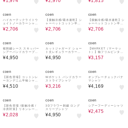
¥1,974
¥2,970
¥1,815
エンサー紹介アイテム）
40%OFF
40%OFF
40%OFF
coen
coen
coen
ハイカーテックライトウ
【接触冷感/吸水速乾】シ
【接触冷感/吸水速乾】シ
ェイトノーカラーシャツ
ャーベットコットン半袖
ャーベットコットン半袖
【洗濯機洗い可・２WAY
シャツ
シャツ
¥2,706
¥2,706
¥2,706
ストレッチ・防シワ】
30%OFF
coen
coen
coen
裾刺繍レース スキッパー
カットジャガード ショー
【MARKET（マーケッ
シアーバンドカラーブラ
ト丈レギュラーカラー半
ト）】袖フリルピンタッ
ウス
袖シャツ
クブラウス
¥4,950
¥4,950
¥3,157
35%OFF
coen
coen
coen
【新色登場】コットンレ
Wポケット バンドカラー
オンブレーチェックパナ
ーヨンデニム半袖シャツ
ストライプシャツ
マシャツ
（Youtube紹介アイテ
¥4,510
¥3,216
¥4,169
ム）
55%OFF
50%OFF
coen
coen
coen
【新色登場 /接触冷感 /
3Dフラワー刺繍 ロング
シアーフーディーシャツ
冷房対策】リネンレーヨ
スリーブシャツ
¥2,475
ンレギュラーカラーシャ
¥2,028
¥4,950
ツ（インフルエンサー紹
介アイテム）
40%OFF
35%OFF
40%OFF