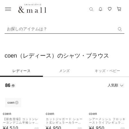
お探しのアイテムは？
coen（レディース）のシャツ・ブラウス
レディース
メンズ
キッズ・ベビー
86
人気順
件
coen
coen
coen
coen
【新色登場】コットンレ
カットジャガード ショー
シアーメッシュ フロッキ
ーヨンデニム半袖シャツ
ト丈レギュラーカラー半
ーストライプレギュラー
（Youtube紹介アイテ
袖シャツ
カラーシャツ
¥4,510
¥4,950
¥4,950