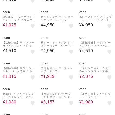
ム）
60%OFF
coen
coen
coen
MARKET（マーケット）
カットジャガード ショー
裾レースドッキング レギ
シャーリング キリカエ
ト丈レギュラーカラー半
ュラーカラー シアー半袖
チュニック
袖シャツ
シャツ
¥1,975
¥4,950
¥4,950
coen
coen
coen
【接触冷感】リネンレー
裾レースドッキング レギ
【接触冷感】リネンレー
ヨンドルマンバンドカラ
ュラーカラー シアー半袖
ヨンドルマンバンドカラ
ーシャツ
シャツ
ーシャツ
¥4,510
¥4,950
¥4,510
45%OFF
65%OFF
60%OFF
coen
coen
coen
【接触冷感】リラクシー
楽はおりシャツ【ストレ
【スザンヌさんコラボ】
スキッパー五分袖 ストラ
ッチ、防シワ】
Suuエンブロレース半袖
イプシアーブラウス
シャツ
¥1,815
¥1,919
¥2,376
60%OFF
30%OFF
50%OFF
coen
coen
coen
楽はおり柄アソートシャ
【MARKET（マーケッ
【冷房対策】シアーレギ
ツ【ストレッチ、防シ
ト）】袖フリルピンタッ
ュラーシャツ
ワ】
クブラウス
¥1,980
¥3,157
¥1,980
50%OFF
60%OFF
40%OFF
coen
coen
coen