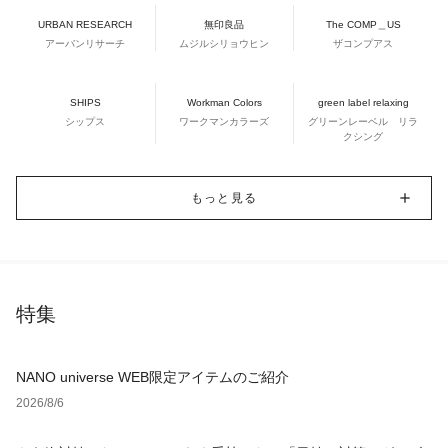
URBAN RESEARCH
無印良品
The COMP＿US
アーバンリサーチ
ムジルシリョウヒン
ザコンプアス
SHIPS
Workman Colors
green label relaxing
シップス
ワークマンカラーズ
グリーンレーベル リラ
クシング
もっと見る
特集
NANO universe WEB限定アイテムのご紹介
2026/8/6