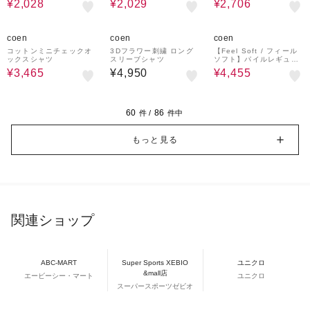
¥2,028
¥2,029
¥2,706
ツ（インフルエンサー紹
介アイテム）
30%OFF
10%OFF
coen
coen
coen
コットンミニチェックオ
3Dフラワー刺繍 ロング
【Feel Soft / フィール
ックスシャツ
スリーブシャツ
ソフト】パイルレギュラ
ーカラーシャツ（インフ
¥3,465
¥4,950
¥4,455
ルエンサー紹介アイテ
ム）
60
86
件 /
件中
もっと見る
関連ショップ
ABC-MART
Super Sports XEBIO
ユニクロ
&mall店
エービーシー・マート
ユニクロ
スーパースポーツゼビオ