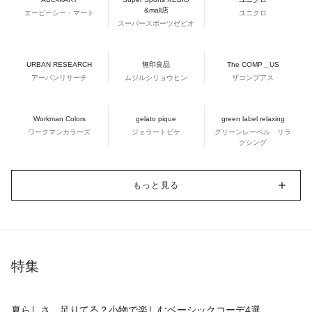
&mall店
エービーシー・マート
ユニクロ
スーパースポーツゼビオ
URBAN RESEARCH
無印良品
The COMP＿US
アーバンリサーチ
ムジルシリョウヒン
ザコンプアス
Workman Colors
gelato pique
green label relaxing
ワークマンカラーズ
ジェラートピケ
グリーンレーベル リラ
クシング
もっと見る
特集
夏らしさ、足りてる？小物で楽しむベーシックコーデ4選