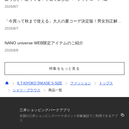
2026/8/7
「今買って秋まで使える」大人の夏コーデ決定版！男女別正解ス
タイルとNGな着こなし
2026/8/7
NANO universe WEB限定アイテムのご紹介
2026/8/6
特集をもっと見る
K.T KIYOKO TAKASE S-SIZE
ファッション
トップス
シャツ・ブラウス
商品一覧
三井ショッピングパークアプリ
全国の三井ショッピングパークポイント対象施設でご利用できるアプ
リ