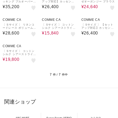
ッキング プルオーバーシ
アップ対応】カッセンシ
ゼオーガンジー ブラウス
ャツ
フォンオーガンジー フレ
¥35,200
¥26,400
¥24,640
アブラウス
¥1,000
40%OFF
¥1,000
¥1,000
クーポン
クーポン
クーポン
COMME CA
COMME CA
COMME CA
〔 Sサイズ 〕 リネンコ
〔 Sサイズ 〕 コットン
〔 Sサイズ 〕 【セット
ードレース ボリュームス
シルク シアーストライプ
アップ対応】カッセンシ
リーブブラウス
プルオーバー
フォンオーガンジー フレ
¥28,600
¥15,840
¥26,400
アブラウス
40%OFF
¥1,000
クーポン
COMME CA
〔 Sサイズ 〕 コットン
シルク シアーストライプ
シャツ
¥19,800
7
7
件 /
件中
関連ショップ
ABC-MART
Super Sports XEBIO
ユニクロ