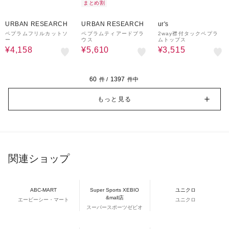
まとめ割
30%OFF
40%OFF
60%OFF
URBAN RESEARCH
URBAN RESEARCH
ur's
ペプラムフリルカットソ
ペプラムティアードブラ
2way襟付タックペプラ
ー
ウス
ムトップス
¥4,158
¥5,610
¥3,515
60
1397
件 /
件中
もっと見る
関連ショップ
ABC-MART
Super Sports XEBIO
ユニクロ
&mall店
エービーシー・マート
ユニクロ
スーパースポーツゼビオ