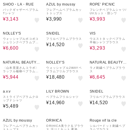
SHOO・LA・RUE
AZUL by moussy
ROPE’ PICNIC
バックギャザーペプラム
フレアヘムペプラムカッ
フレンチペプラムシャツ/
Tシャツ
トトップス
UVカット・防シワ
¥3,143
¥3,990
¥3,993
50%OFF
¥1,500
40%OFF
クーポン
NOLLEY'S
SNIDEL
VIS
ウォッシャブルポコポコ
フリルペプラムブラウス
ウエストタックペプラム
シュリンクペプラムブラ
半袖シャツブラウス
¥14,520
ウス
¥6,600
¥3,293
30%OFF
¥1,000
30%OFF
クーポン
NATURAL BEAUTY B
NOLLEY'S
NATURAL BEAUTY B
ASIC
ASIC
〈山本里菜さんコラボ〉
ウォッシャブル2WAYペ
ラメ刺繍ペプラムブラウ
ラッフル楊柳ペプラムブ
プラムフリルブラウス
ス
ラウス
¥5,944
¥18,480
¥6,645
¥1,500
¥1,500
クーポン
クーポン
a.v.v
LILY BROWN
SNIDEL
ストライプペプラムクロ
ペプラムフリルシャツ
フリルペプラムブラウス
ップドシャツ
¥14,960
¥14,520
¥5,489
20%OFF
30%OFF
AZUL by moussy
ORIHICA
Rouge vif la cle
フレアヘムペプラムカッ
ORIHICA美ラクるブラウ
シルバードット刺繍ペプ
トトップス
ス 汗ジミカット 配色ペ
ラムブラウス