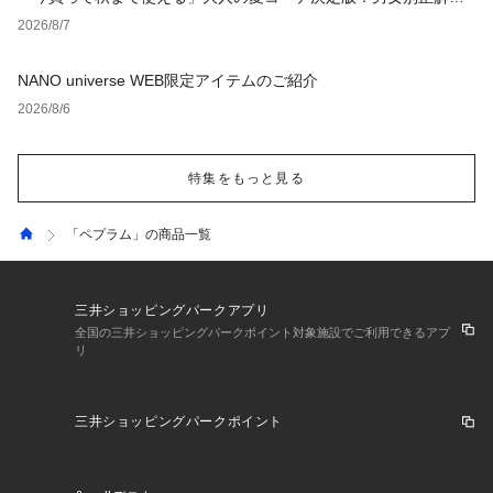
タイルとNGな着こなし
2026/8/7
NANO universe WEB限定アイテムのご紹介
2026/8/6
特集をもっと見る
「ペプラム」の商品一覧
三井ショッピングパークアプリ
全国の三井ショッピングパークポイント対象施設でご利用できるアプ
リ
三井ショッピングパークポイント