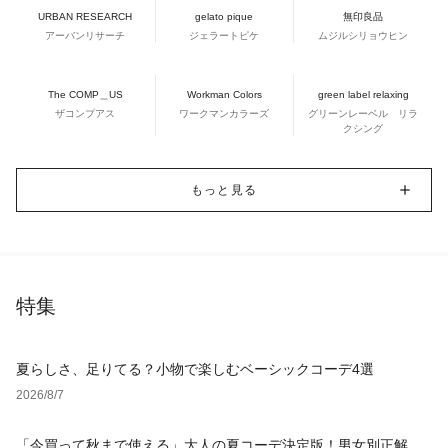
URBAN RESEARCH
gelato pique
無印良品
アーバンリサーチ
ジェラートピケ
ムジルシリョウヒン
The COMP＿US
Workman Colors
green label relaxing
ザコンプアス
ワークマンカラーズ
グリーンレーベル リラ
クシング
もっと見る
特集
夏らしさ、足りてる？小物で楽しむベーシックコーデ4選
2026/8/7
「今買って秋まで使える」大人の夏コーデ決定版！男女別正解ス