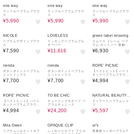
7%OFF
7%OFF
7%OFF
one way
one way
one way
ラッフルペプラムブラウ
ラッフルペプラムブラウ
ラッフルペプラムブラウ
ス
ス
ス
¥5,990
¥5,990
¥5,990
52%OFF
NICOLE
LOVELESS
green label relaxing
ペプラムデザインブラウ
ドッキングペプラムプル
スムース イレヘム ペプ
ス
オーバー
ラム カットソー 接触冷
感
¥7,590
¥11,616
¥6,930
rienda
rienda
ROPE’ PICNIC
ボタンポイントペプラム
ボタンポイントペプラム
【ベストヒット】ハート
ニットトップス
ニットトップス
ネックペプラムブラウス/
接触冷感
¥7,700
¥7,700
¥4,994
43%OFF
30%OFF
ROPE’ PICNIC
TO BE CHIC
NATURAL BEAUTY B
ASIC
【ベストヒット】ハート
チューリップモチーフ ペ
ティアードペプラムシャ
ネックペプラムブラウス/
プラムチュニック
ツ
接触冷感
¥4,994
¥24,200
¥5,597
50%OFF
¥1,000
40%OFF
クーポン
Mila Owen
OPAQUE.CLIP
ur's
ペプラムシルエットオフ
ふくれジャカード フリル
異素材コンボペプラムT