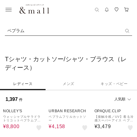
ペプラム
Tシャツ・カットソー/シャツ・ブラウス（レ
ディース）
レディース
メンズ
キッズ・ベビー
1,397
人気順
件
50%OFF
¥1,000
30%OFF
クーポン
NOLLEY'S
URBAN RESEARCH
OPAQUE.CLIP
ウォッシャブルサラドラ
ペプラムフリルカットソ
【接触冷感／UV】着る冷
トリコットペプラムブラ
ー
感スーパーアイス ペプラ
ウス
ムカットソー《洗濯機O
¥8,800
¥4,158
¥3,479
K》
37%OFF
11%OFF