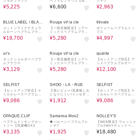
ショルブラウス
ペプラムブラウス【洗濯
シャツ
機OK】
¥5,225
¥6,600
¥2,963
29%OFF
40%OFF
35%OFF
BLUE LABEL / BLAC
Rouge vif la cle
titivate
K LABEL CRESTBRI
コットンライクナチュラ
【一部店舗限定】シアー
ボリュームペプラムトッ
ルローンペプラムブラウ
ミックスペプラムブラウ
プス
DGE
ス
ス
¥18,700
¥5,280
¥4,997
50%OFF
40%OFF
50%OFF
ur's
Rouge vif la cle
qualite
タックショルダーペプラ
【一部店舗限定】シアー
【セットアップ対応】ア
ムブラウス
ミックスペプラムブラウ
シメペプラムプルオーバ
ス
ー
¥3,129
¥5,280
¥12,100
30%OFF
36%OFF
30%OFF
SELFIST
SHOO・LA・RUE
SELFIST
【セットアップ対応】ケ
【高レビュー/洗濯後しわ
【セットアップ対応】ケ
ミカルレースペプラムブ
になりにくい/インせず着
ミカルレースペプラムブ
ラウス
られる】自然に体型カバ
ラウス
¥9,086
¥1,912
¥9,086
ー 麻調ペプラムブラウス
30%OFF
50%OFF
¥1,000
クーポン
OPAQUE.CLIP
Samansa Mos2
NOLLEY'S
ペプラムドッキングカッ
◆バルーンペプラムフレ
【WEB限定】ウォッシャ
トソー【洗濯機OK】
ンチT
ブル2WAYチェックペプ
ラムフリルブラウス
¥3,135
¥1,925
¥18,480