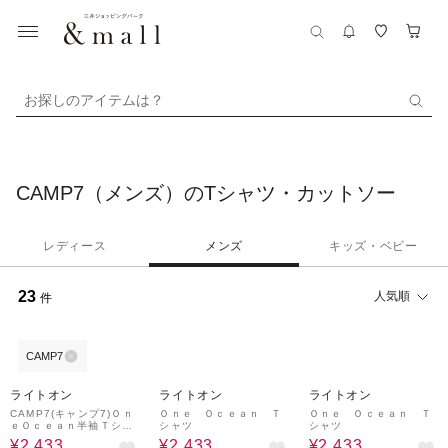
お探しのアイテムは？
CAMP7（メンズ）のTシャツ・カットソー
レディース
メンズ
キッズ・ベビー
23
人気順
件
CAMP7
39%OFF
39%OFF
39%OFF
ライトオン
ライトオン
ライトオン
CAMP7(キャンプ7)Ｏｎ
Ｏｎｅ Ｏｃｅａｎ Ｔ
Ｏｎｅ Ｏｃｅａｎ Ｔ
ｅＯｃｅａｎ半袖Ｔシャ
シャツ
シャツ
ツ
¥2,433
¥2,433
¥2,433