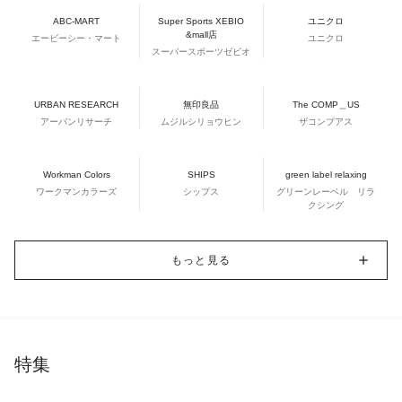
ABC-MART
Super Sports XEBIO
ユニクロ
&mall店
エービーシー・マート
ユニクロ
スーパースポーツゼビオ
URBAN RESEARCH
無印良品
The COMP＿US
アーバンリサーチ
ムジルシリョウヒン
ザコンプアス
Workman Colors
SHIPS
green label relaxing
ワークマンカラーズ
シップス
グリーンレーベル リラ
クシング
もっと見る
特集