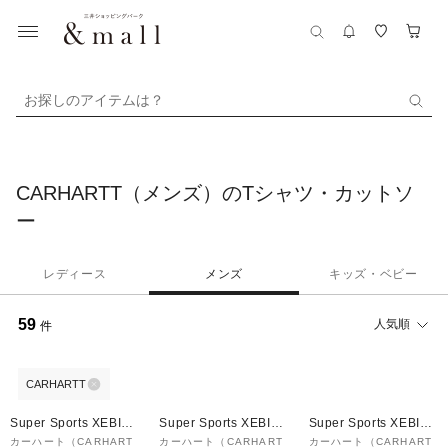
お探しのアイテムは？
CARHARTT（メンズ）のTシャツ・カットソ
ー
レディース
メンズ
キッズ・ベビー
59
人気順
件
CARHARTT
¥1,000
¥1,000
¥1,000
クーポン
クーポン
クーポン
Super Sports XEBIO
Super Sports XEBIO
Super Sports XEBIO
&mall店
&mall店
&mall店
カーハート（CARHART
カーハート（CARHART
カーハート（CARHART