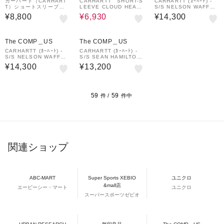
&mall店
カーハート（CARHART
CARHARTT SHORT-S
CARHARTT (ｶｰﾊｰﾄ) -
T）ショートスリーブポ
LEEVE CLOUD HEAR
S/S NELSON WAFFLE
ケットハートTシャツ I0
T T-SHIRTS
T-SHIRT (ｼｮｰﾄｽﾘｰﾌﾞﾈﾙｿ
¥8,800
¥6,930
¥14,300
3212800AXX25SS
ﾝﾜｯﾌﾙTｼｬﾂ) I036185
The COMP＿US
The COMP＿US
CARHARTT (ｶｰﾊｰﾄ) -
CARHARTT (ｶｰﾊｰﾄ) -
S/S NELSON WAFFLE
S/S SEAN HAMILTON
T-SHIRT (ｼｮｰﾄｽﾘｰﾌﾞﾈﾙｿ
02 T-SHIRT (ｼｮｰﾄｽﾘｰﾌﾞ
¥14,300
¥13,200
ﾝﾜｯﾌﾙTｼｬﾂ) I036185
ｼｮｰﾝﾊﾐﾙﾄﾝ02Tｼｬﾂ) I03
6269
59
59
件 /
件中
関連ショップ
ABC-MART
Super Sports XEBIO
ユニクロ
&mall店
エービーシー・マート
ユニクロ
スーパースポーツゼビオ