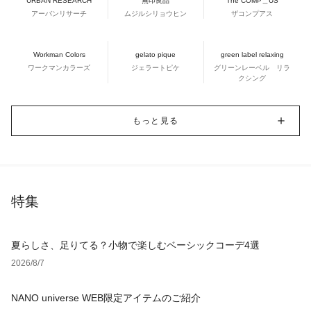
URBAN RESEARCH
無印良品
The COMP＿US
アーバンリサーチ
ムジルシリョウヒン
ザコンプアス
Workman Colors
gelato pique
green label relaxing
ワークマンカラーズ
ジェラートピケ
グリーンレーベル リラ
クシング
もっと見る
特集
夏らしさ、足りてる？小物で楽しむベーシックコーデ4選
2026/8/7
NANO universe WEB限定アイテムのご紹介