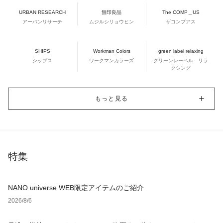
URBAN RESEARCH
無印良品
The COMP＿US
アーバンリサーチ
ムジルシリョウヒン
ザコンプアス
SHIPS
Workman Colors
green label relaxing
シップス
ワークマンカラーズ
グリーンレーベル リラ
クシング
もっと見る
特集
NANO universe WEB限定アイテムのご紹介
2026/8/6