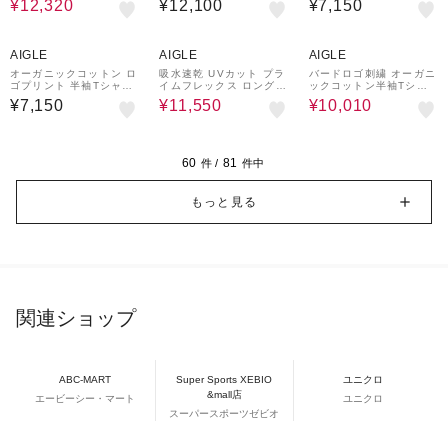
¥12,320
¥12,100
¥7,150
30%OFF
30%OFF
AIGLE
AIGLE
AIGLE
オーガニックコットン ロ
吸水速乾 UVカット プラ
バードロゴ刺繍 オーガニ
ゴプリント 半袖Tシャツ
イムフレックス ロングス
ックコットン半袖Tシャ
/ ユニセックス
リーブTシャツ
ツ
¥7,150
¥11,550
¥10,010
60
81
件 /
件中
もっと見る
関連ショップ
ABC-MART
Super Sports XEBIO
ユニクロ
&mall店
エービーシー・マート
ユニクロ
スーパースポーツゼビオ