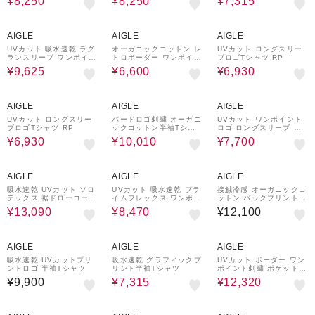
¥8,250
¥8,250
¥7,315
30%OFF
50%OFF
30%OFF
AIGLE
AIGLE
AIGLE
UVカット 吸水速乾 ラグ
オーガニックコットン レ
UVカット ロングスリー
ランスリーブ ワンポイン
トロボーダー ワンポイン
ブロゴTシャツ RP
ト刺繍ロゴ ワッフル半袖
トロゴ刺繍 オーバーサイ
¥9,625
¥6,600
¥6,930
ニットTシャツ
ズ 半袖カットソー
30%OFF
30%OFF
50%OFF
AIGLE
AIGLE
AIGLE
UVカット ロングスリー
バードロゴ刺繍 オーガニ
UVカット ワンポイント
ブロゴTシャツ RP
ックコットン半袖Tシャ
ロゴ ロングスリーブ 長
ツ
袖リブTシャツ
¥6,930
¥10,010
¥7,700
30%OFF
30%OFF
AIGLE
AIGLE
AIGLE
吸水速乾 UVカット ソロ
UVカット 吸水速乾 プラ
接触冷感 オーガニックコ
テックス 裾ドローコード
イムフレックス ワンポイ
ットン バックプリント半
半袖Tシャツ
ントロゴ 半袖Tシャツ
袖Tシャツ
¥13,090
¥8,470
¥12,100
30%OFF
30%OFF
AIGLE
AIGLE
AIGLE
吸水速乾 UVカットプリ
吸水速乾 グラフィックプ
UVカット ボーダー ワン
ントロゴ 半袖Tシャツ
リント半袖Tシャツ
ポイント刺繍 ポケット付
き 鹿の子半袖Tシャツ
¥9,900
¥7,315
¥12,320
30%OFF
30%OFF
50%OFF