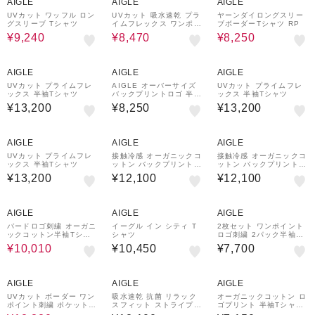
AIGLE
AIGLE
AIGLE
UVカット ワッフル ロン
UVカット 吸水速乾 プラ
ヤーンダイロングスリー
グスリーブ Tシャツ
イムフレックス ワンポイ
ブボーダーTシャツ RP
ントロゴ 半袖Tシャツ
¥9,240
¥8,470
¥8,250
AIGLE
AIGLE
AIGLE
UVカット プライムフレ
AIGLE オーバーサイズ
UVカット プライムフレ
ックス 半袖Tシャツ
バックプリントロゴ 半袖
ックス 半袖Tシャツ
Tシャツ
¥13,200
¥8,250
¥13,200
AIGLE
AIGLE
AIGLE
UVカット プライムフレ
接触冷感 オーガニックコ
接触冷感 オーガニックコ
ックス 半袖Tシャツ
ットン バックプリント半
ットン バックプリント半
袖Tシャツ
袖Tシャツ
¥13,200
¥12,100
¥12,100
30%OFF
AIGLE
AIGLE
AIGLE
バードロゴ刺繍 オーガニ
イーグル イン シティ T
2枚セット ワンポイント
ックコットン半袖Tシャ
シャツ
ロゴ刺繍 2パック半袖T
ツ
シャツ
¥10,010
¥10,450
¥7,700
30%OFF
AIGLE
AIGLE
AIGLE
UVカット ボーダー ワン
吸水速乾 抗菌 リラック
オーガニックコットン ロ
ポイント刺繍 ポケット付
スフィット ストライプ半
ゴプリント 半袖Tシャツ
き 鹿の子半袖Tシャツ
袖Tシャツ
/ ユニセックス