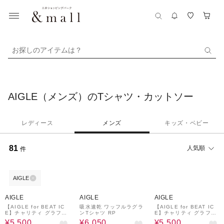
お探しのアイテムは？
AIGLE（メンズ）のTシャツ・カットソー
レディース
メンズ
キッズ・ベビー
81
人気順
件
AIGLE
50%OFF
50%OFF
50%OFF
AIGLE
AIGLE
AIGLE
【AIGLE for BEAT IC
吸水速乾 ワッフルラグラ
【AIGLE for BEAT IC
E】チャリティ グラフィ
ンTシャツ RP
E】チャリティ グラフィ
ック 半袖Ｔシャツ
ック 半袖Ｔシャツ
¥5,500
¥6,050
¥5,500