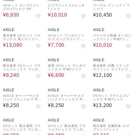
UVカット ロングスリー
ロゴプリントストレッチ
イーグル イン シティ T
ブロゴTシャツ RP
Tシャツ
シャツ
¥6,930
¥10,010
¥10,450
30%OFF
50%OFF
30%OFF
AIGLE
AIGLE
AIGLE
吸水速乾 UVカット ソロ
UVカット ワンポイント
バードロゴ刺繍 オーガニ
テックス 裾ドローコード
ロゴ ロングスリーブ 長
ックコットン半袖Tシャ
半袖Tシャツ
袖リブTシャツ
ツ
¥13,090
¥7,700
¥10,010
30%OFF
50%OFF
AIGLE
AIGLE
AIGLE
吸水速乾 UVカット プラ
速乾 UVカット ワンポイ
吸水速乾 抗菌 リラック
イムフレックス ワンポイ
ントロゴ 半袖Tシャツ
スフィット ストライプ半
ント刺繍ロゴ 半袖Tシャ
袖Tシャツ
¥9,240
¥6,600
¥12,100
ツ
AIGLE
AIGLE
AIGLE
AIGLE オーバーサイズ
AIGLE オーバーサイズ
UVカット プライムフレ
バックプリントロゴ 半袖
バックプリントロゴ 半袖
ックス 半袖Tシャツ
Tシャツ
Tシャツ
¥8,250
¥8,250
¥13,200
50%OFF
50%OFF
30%OFF
AIGLE
AIGLE
AIGLE
UVカット 吸水速乾 プラ
UVカット 吸水速乾 プラ
吸水速乾 抗菌防臭 ロゴ
イムフレックス ワンポイ
イムフレックス ワンポイ
プリントTシャツ
ントロゴ 長袖Tシャツ
ントロゴ 長袖Tシャツ