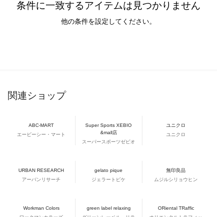
条件に一致するアイテムは見つかりません
他の条件を設定してください。
関連ショップ
ABC-MART
Super Sports XEBIO
ユニクロ
&mall店
エービーシー・マート
ユニクロ
スーパースポーツゼビオ
URBAN RESEARCH
gelato pique
無印良品
アーバンリサーチ
ジェラートピケ
ムジルシリョウヒン
Workman Colors
green label relaxing
ORiental TRaffic