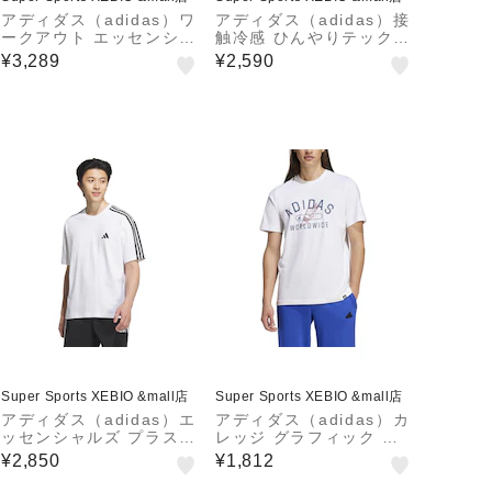
アディダス（adidas）ワ
アディダス（adidas）接
ークアウト エッセンシャ
触冷感 ひんやりテック
ル フレックス 長袖Tシャ
エッセンシャルズ クール
¥3,289
¥2,590
ツ DP313-KD2861
タッチ 半袖Tシャツ V86
77-KF9125
Super Sports XEBIO &mall店
Super Sports XEBIO &mall店
アディダス（adidas）エ
アディダス（adidas）カ
ッセンシャルズ プラス
レッジ グラフィック 半
ルーズフィット スリース
袖Tシャツ JTM56-IZ11
¥2,850
¥1,812
トライプス 半袖Tシャツ
70
JUP90-JW6947