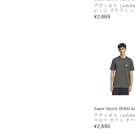
アディダス（adid
レッジ グラフィッ
袖Tシャツ JTM56-
¥2,869
42
Super Sports XEBIO 
アディダス（adid
ーヒー カフェ チ
ーキ グラフィック
¥2,990
ツ BW530-KB249