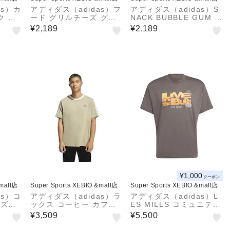
as）カ
アディダス（adidas）フ
アディダス（adidas）S
ク 半
ード グリルチーズ グラ
NACK BUBBLE GUM グ
IW27
フィックTシャツ JXY47
ラフィック Tシャツ P02
¥2,189
¥2,189
-JM6460
49-KD3933
¥1,000
クーポン
&mall店
Super Sports XEBIO &mall店
Super Sports XEBIO &mall店
as）コ
アディダス（adidas）ラ
アディダス（adidas）L
ーズケ
ックス コーヒー カフェ
ES MILLS コミュニティ
Tシャ
カップ グラフィック 半
グラフィック Tシャツ Z
¥3,509
¥5,500
9
袖Tシャツ HL249-JZ50
J865-KW4469
71