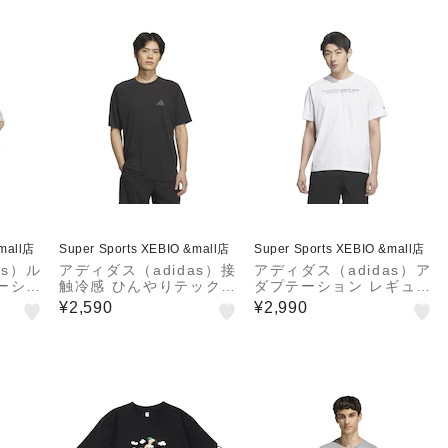
&mall店
Super Sports XEBIO &mall店
Super Sports XEBIO &mall店
as）ル
アディダス（adidas）接
アディダス（adidas）ア
ーシン
触冷感 ひんやりテック
ダプテーション レギュラ
袖ポケ
エッセンシャルズ クール
ーフィット カラット 半
¥2,590
¥2,990
0-KF
タッチ 半袖Tシャツ V86
袖Tシャツ GY778-KF13
77-KF6505
01