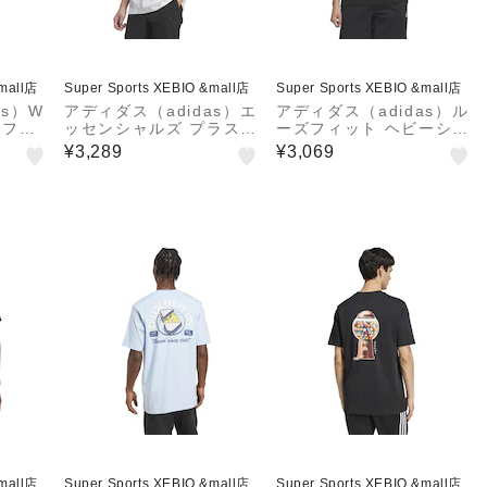
&mall店
Super Sports XEBIO &mall店
Super Sports XEBIO &mall店
as）W
アディダス（adidas）エ
アディダス（adidas）ル
ラフィ
ッセンシャルズ プラス
ーズフィット ヘビーシン
TL78
ルーズフィット スリース
グルジャージー 半袖ポケ
¥3,289
¥3,069
トライプス シングルジャ
ットTシャツ KQD20-JM
ージー半袖Tシャツ U42
2028
43-KF3739
&mall店
Super Sports XEBIO &mall店
Super Sports XEBIO &mall店