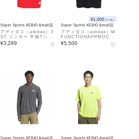
¥1,000
クーポン
Super Sports XEBIO &mall店
Super Sports XEBIO &mall店
アディダス（adidas）3
アディダス（adidas）M
ST リンガー 半袖Tシャ
FUNCTIONAPPMOC T
ツ XB OHN44-KM6386
シャツ XB ODP50-KK6
¥3,289
¥5,500
518
Super Sports XEBIO &mall店
Super Sports XEBIO &mall店