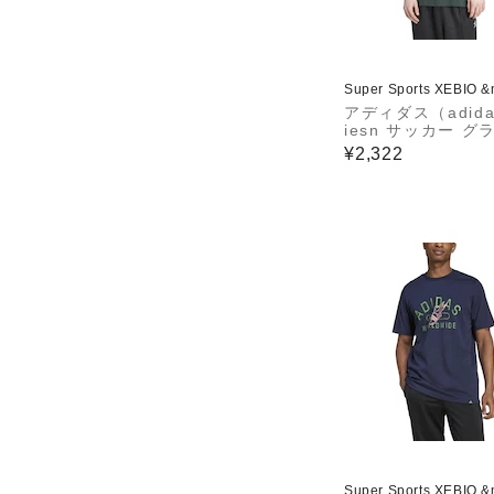
Super Sports XEBIO 
アディダス（adid
iesn サッカー グ
ック半袖Tシャツ J
¥2,322
-IY6062
Super Sports XEBIO 