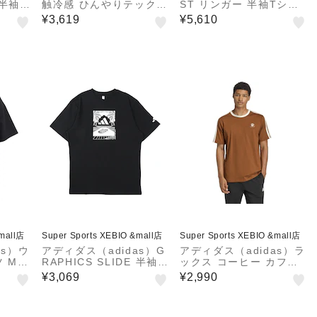
 半袖T
触冷感 ひんやりテック
ST リンガー 半袖Tシャ
6284
エッセンシャルズ クール
ツ XB OHN44-KM6384
¥3,619
¥5,610
タッチ カモ AOP 半袖T
シャツ ZR856-KF6133
&mall店
Super Sports XEBIO &mall店
Super Sports XEBIO &mall店
as）ウ
アディダス（adidas）G
アディダス（adidas）ラ
 MB
RAPHICS SLIDE 半袖T
ックス コーヒー カフェ
シャツ OHN03-KM6285
カップ グラフィック 半
¥3,069
¥2,990
袖Tシャツ HL249-JZ50
70