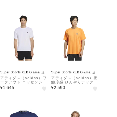
Super Sports XEBIO &mall店
Super Sports XEBIO &mall店
アディダス（adidas）ワ
アディダス（adidas）接
ークアウト エッセンシャ
触冷感 ひんやりテック
ルズ ベース Tシャツ WY
エッセンシャルズ クール
¥1,645
¥2,590
218-KD5453
タッチ 半袖Tシャツ V86
77-KF9124