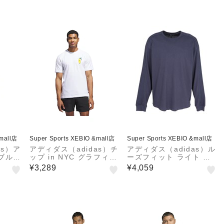
&mall店
Super Sports XEBIO &mall店
Super Sports XEBIO &mall店
as）ア
アディダス（adidas）チ
アディダス（adidas）ル
ブルニ
ップ in NYC グラフィッ
ーズフィット ライト ワ
QD5
ク Tシャツ G-KKR03-J
ッフル 長袖Tシャツ ゼビ
¥3,289
¥4,059
X1766
オ RD921-KG0771