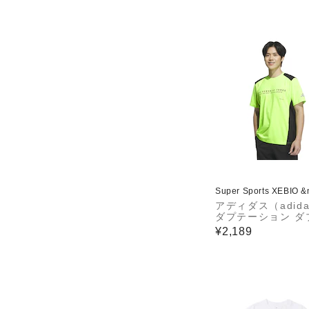
Super Sports XEBIO 
アディダス（adid
ダプテーション ダ
ット半袖Tシャツ K
¥2,189
2-JM1999