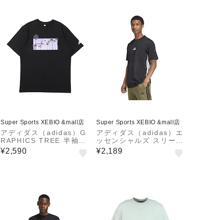
Super Sports XEBIO &mall店
Super Sports XEBIO &mall店
アディダス（adidas）G
アディダス（adidas）エ
RAPHICS TREE 半袖T
ッセンシャルズ スリース
シャツ OHN08-KM6295
トライプス シングルジャ
¥2,590
¥2,189
ージー半袖Tシャツ KTF
02-JD1906