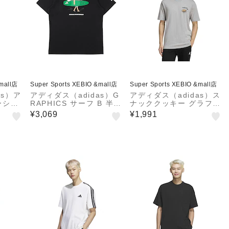
&mall店
Super Sports XEBIO &mall店
Super Sports XEBIO &mall店
as）ア
アディダス（adidas）G
アディダス（adidas）ス
ーショ
RAPHICS サーフ B 半袖
ナッククッキー グラフィ
ット
Tシャツ OHN06-KM629
ック Tシャツ E1610-KD
¥3,069
¥1,991
ャツ
1
3932