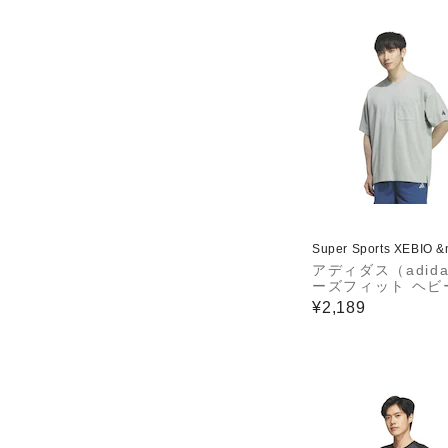
Super Sports XEBIO 
アディダス（adid
ーズフィット ヘビ
グルジャージー 半
¥2,189
ットTシャツ KQD2
1332