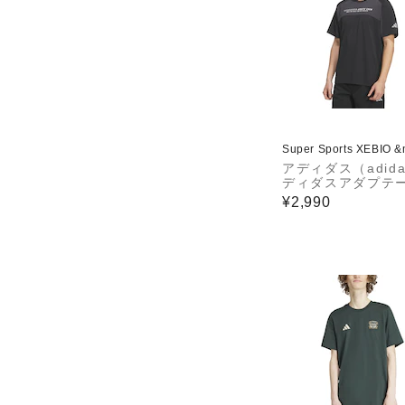
Super Sports XEBIO 
アディダス（adid
ディダスアダプテ
ン レギュラーフィ
¥2,990
カラット 半袖 Tシ
GY778-KF1302