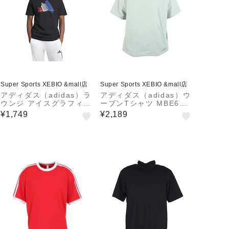
Super Sports XEBIO &mall店
Super Sports XEBIO &mall店
アディダス（adidas）ラ
アディダス（adidas）ウ
ウンジ アイスグラフィッ
ーブンTシャツ MBE69-
ク 半袖Tシャツ KPJ93-
KA8358
¥1,749
¥2,189
JI6742