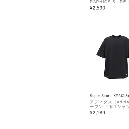
RAPHICS SLIDE
シャツ OHN03-KM
¥2,590
Super Sports XEBIO 
アディダス（adid
ーブン 半袖Tシャツ
E69-KA8360
¥2,189