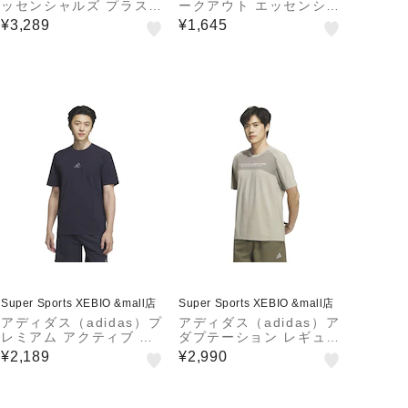
ッセンシャルズ プラス
ークアウト エッセンシャ
ルーズフィット スリース
ルズ ベース半袖Tシャツ
¥3,289
¥1,645
トライプス シングルジャ
WY218-KA3569
ージー半袖Tシャツ U42
43-KF3740
Super Sports XEBIO &mall店
Super Sports XEBIO &mall店
アディダス（adidas）プ
アディダス（adidas）ア
レミアム アクティブ レ
ダプテーション レギュラ
ギュラーフィット ダブル
ーフィット カラット 半
¥2,189
¥2,990
ニット 半袖Tシャツ KQ
袖Tシャツ GY778-KF13
D70-JM2015
04