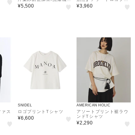
能〉CAT プリント TEE
ント 半袖ユニTシャツ
¥5,500
¥3,960
（WEB限定サイズあり）
SNIDEL
AMERICAN HOLIC
ファス
ロゴプリントTシャツ
アソートプリント裾ラウ
ンドTシャツ
¥6,600
¥2,290