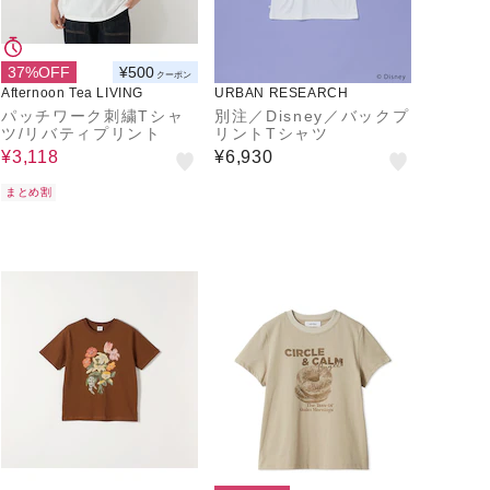
37%OFF
¥500
クーポン
Afternoon Tea LIVING
URBAN RESEARCH
パッチワーク刺繍Tシャ
別注／Disney／バックプ
ツ/リバティプリント
リントTシャツ
¥3,118
¥6,930
まとめ割