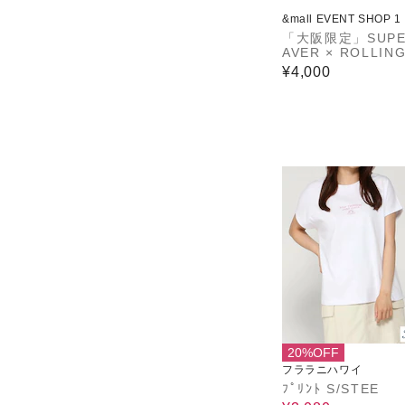
&mall EVENT SHOP 1
「大阪限定」SUPE
AVER × ROLLIN
DLE Collaborati
¥4,000
B.B.B(スーパー
ールビーバー)Tシ
【2026年10月以
発送予定】
20%OFF
フララニハワイ
ﾌﾟﾘﾝﾄ S/STEE