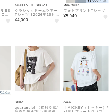
¥1,000
クーポン
&mall EVENT SHOP 1
Mila Owen
R BE
クラシックドームツアー
フォトプリントTシャツ
G CRA
Tシャツ【2026年10月以
¥5,940
on S.
降順次発送予定】
¥4,000
ベースボ
ャツ
降順次
SHIPS
coen
quaranciel:〈接触冷感/
【MICKEY（ミッキー）/
汗染み防止加工/洗濯機可
別注】アソートロゴプリ