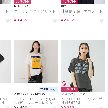
55%OFF
45%OFF
NOLLEY'S
ur's
アート
ウォッシャブルプリント
【接触冷感】エコフォト
T
Tシャツ
¥3,465
¥2,662
¥500
36%OFF
クーポン
Afternoon Tea LIVING
グローバルワーク
ENT
プリントTシャツ はちみ
ヘビロッTEEプリント半
袖 T
つ/ディズニーコレクショ
袖/636798
ン・Winnie the Pooh
¥4,400
¥2,233