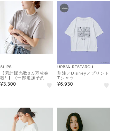
SHIPS
URBAN RESEARCH
【累計販売数8.5万枚突
別注／Disney／プリント
破!!】《一部追加予約》
Tシャツ
【WEB限定】 SHIPS ラ
¥3,300
¥6,930
ウンド プリント ロゴ TE
E