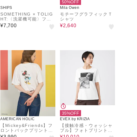
50%OFF
SHIPS
Mila Owen
SOMETHING × TOLIG
モチーフグラフィックＴ
HT:〈洗濯機可能〉フラ
シャツ
ワー イラスト プリント
¥7,700
¥2,640
Tシャツ
35%OFF
AMERICAN HOLIC
EVEX by KRIZIA
【Mickey&Friends】フ
【接触冷感・ウォッシャ
ロントバックプリントT
ブル】フォトプリントカ
シャツ
ットソー
¥3,990
¥10,010