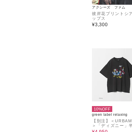
アクシーズ ファム
彼岸花プリントシ
ップス
¥3,300
10%OFF
green label relaxing
【別注】＜URBAM
＞「ディズニー」半
シャツ
¥4,950