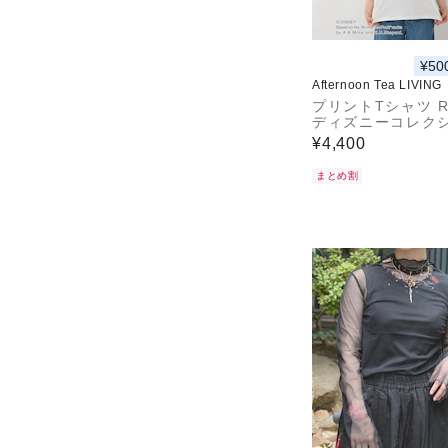
¥50
Afternoon Tea LIVING
プリントTシャツ RA
ディズニーコレク
ン・Winnie the P
¥4,400
まとめ割