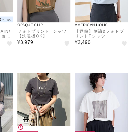
0
クーポン
OPAQUE.CLIP
AMERICAN HOLIC
IN/
フォトプリントTシャツ
【遮熱】刺繍&フォトプ
ショ
【洗濯機OK】
リントTシャツ
ooh
¥3,979
¥2,490