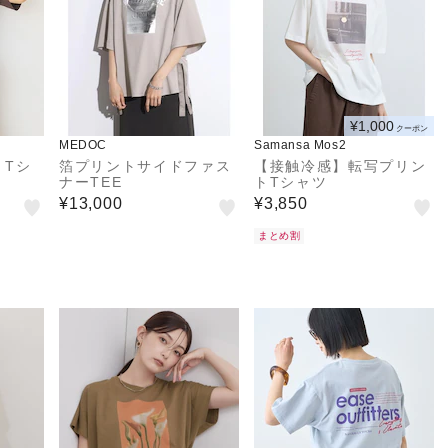
¥1,000
クーポン
MEDOC
Samansa Mos2
トTシ
箔プリントサイドファス
【接触冷感】転写プリン
ナーTEE
トTシャツ
¥13,000
¥3,850
まとめ割