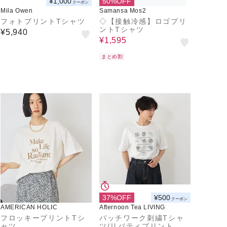
¥1,000
50%OFF
クーポン
Mila Owen
Samansa Mos2
フォトプリントTシャツ
◇【接触冷感】ロゴプリ
ントTシャツ
¥5,940
¥1,595
まとめ割
37%OFF
¥500
クーポン
AMERICAN HOLIC
Afternoon Tea LIVING
フロッキープリントTシ
パッチワーク刺繍Tシャ
ャツ
ツ/リバティプリント