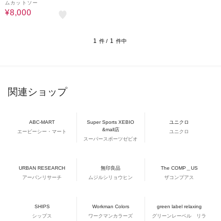
ムカットソー
¥8,000
1
1
件 /
件中
関連ショップ
ABC-MART
Super Sports XEBIO
ユニクロ
&mall店
エービーシー・マート
ユニクロ
スーパースポーツゼビオ
URBAN RESEARCH
無印良品
The COMP＿US
アーバンリサーチ
ムジルシリョウヒン
ザコンプアス
SHIPS
Workman Colors
green label relaxing
シップス
ワークマンカラーズ
グリーンレーベル リラ