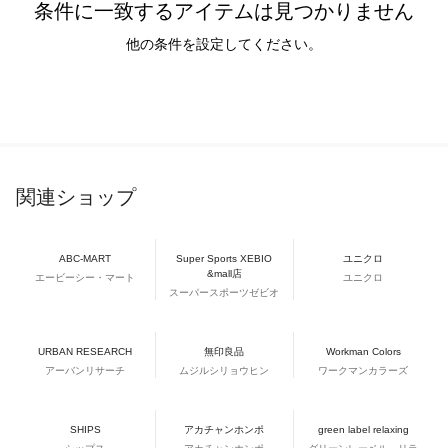
条件に一致するアイテムは見つかりません
他の条件を設定してください。
関連ショップ
ABC-MART
Super Sports XEBIO
ユニクロ
&mall店
エービーシー・マート
ユニクロ
スーパースポーツゼビオ
URBAN RESEARCH
無印良品
Workman Colors
アーバンリサーチ
ムジルシリョウヒン
ワークマンカラーズ
SHIPS
アカチャンホンポ
green label relaxing