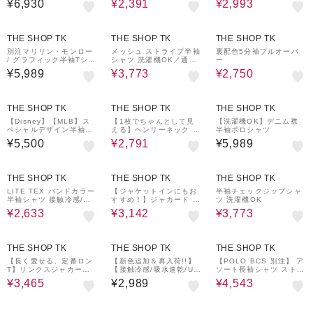
¥6,930
¥2,391
¥2,993
ーム付き
洗濯機OK
30%OFF
50%OFF
THE SHOP TK
THE SHOP TK
THE SHOP TK
別注マリリン・モンロー
メッシュ ストライプ半袖
裏配色5分袖プルオーバ
/ グラフィック半袖Tシャ
シャツ 洗濯機OK／通気
ー
ツ
性◎
¥5,989
¥3,773
¥2,750
30%OFF
THE SHOP TK
THE SHOP TK
THE SHOP TK
【Disney】【MLB】ス
【1枚でちゃんとして見
【洗濯機OK】デニム襟
ペシャルデザイン半袖T
える】ヘンリーネック レ
半袖ポロシャツ
シャツ
イヤード風 半袖Tシャツ
¥5,500
¥2,791
¥5,989
洗濯機OK
40%OFF
30%OFF
30%OFF
THE SHOP TK
THE SHOP TK
THE SHOP TK
LITE TEX バンドカラー
【ジャケットインにもお
半袖チェックジップシャ
半袖シャツ 接触冷感/吸
すすめ！】ジャカード リ
ツ 洗濯機OK
水速乾/UVカット/アンチ
ンクス半袖Tシャツ 洗濯
¥2,633
¥3,142
¥3,773
ピリング/イージーケア/
機OK
洗濯機OK/セットアップ
可
30%OFF
30%OFF
THE SHOP TK
THE SHOP TK
THE SHOP TK
【長く愛せる、定番ロン
【新色追加＆再入荷!!】
【POLO BCS 別注】 ア
T】リンクスジャカード
【接触冷感/吸水速乾/UV
ソート長袖シャツ ストラ
長袖Tシャツ
カット/透け防止/遮熱】B
イプ／グレー／デニム
¥3,465
¥2,989
¥4,543
O-NO TEE/ボーノTシャ
ツ
30%OFF
40%OFF
40%OFF