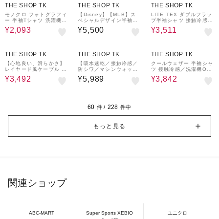
THE SHOP TK
THE SHOP TK
THE SHOP TK
モノクロ フォトグラフィ
【Disney】【MLB】ス
LITE TEX ダブルフラッ
ー 半袖Tシャツ 洗濯機O
ペシャルデザイン半袖T
プ半袖シャツ 接触冷感/
K
シャツ
吸水速乾/UVカット/アン
¥2,093
¥5,500
¥3,511
チピリング/イージーケ
ア/洗濯機OK/セットアッ
プ可
30%OFF
30%OFF
THE SHOP TK
THE SHOP TK
THE SHOP TK
【心地良い、滑らかさ】
【吸水速乾／接触冷感／
クールウェザー 半袖シャ
レイヤード風ケーブル ニ
防シワ／マシンウォッシ
ツ 接触冷感／洗濯機OK
ットソー 【洗濯機OK】
ャブル】ハイドロクール
／セットアップ可
¥3,492
¥5,989
¥3,842
半袖シャツ
60
228
件 /
件中
もっと見る
関連ショップ
ABC-MART
Super Sports XEBIO
ユニクロ