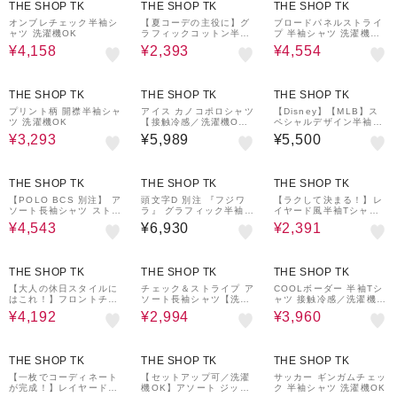
THE SHOP TK
THE SHOP TK
THE SHOP TK
オンブレチェック半袖シ
【夏コーデの主役に】グ
ブロードパネルストライ
ャツ 洗濯機OK
ラフィックコットン半袖
プ 半袖シャツ 洗濯機OK
Tシャツ CAT／LANDSC
／サスティナブル素材
¥4,158
¥2,393
¥4,554
APE
40%OFF
THE SHOP TK
THE SHOP TK
THE SHOP TK
プリント柄 開襟半袖シャ
アイス カノコポロシャツ
【Disney】【MLB】ス
ツ 洗濯機OK
【接触冷感／洗濯機O
ペシャルデザイン半袖T
K】
シャツ
¥3,293
¥5,989
¥5,500
30%OFF
20%OFF
THE SHOP TK
THE SHOP TK
THE SHOP TK
【POLO BCS 別注】 ア
頭文字D 別注 『フジワ
【ラクして決まる！】レ
ソート長袖シャツ ストラ
ラ』 グラフィック半袖T
イヤード風半袖Tシャ
イプ／グレー／デニム
シャツ ステッカー＆チャ
ツ 洗濯機OK
¥4,543
¥6,930
¥2,391
ーム付き
30%OFF
50%OFF
20%OFF
THE SHOP TK
THE SHOP TK
THE SHOP TK
【大人の休日スタイルに
チェック＆ストライプ ア
COOLボーダー 半袖Tシ
はこれ！】フロントチェ
ソート長袖シャツ【洗濯
ャツ 接触冷感／洗濯機O
ック柄ニットパーカ 洗
機OK】
K
¥4,192
¥2,994
¥3,960
濯機OK
20%OFF
40%OFF
THE SHOP TK
THE SHOP TK
THE SHOP TK
【一枚でコーディネート
【セットアップ可／洗濯
サッカー ギンガムチェッ
が完成！】レイヤード風
機OK】アソート ジップ
ク 半袖シャツ 洗濯機OK