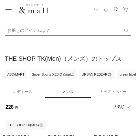
お探しのアイテムは？
THE SHOP TK(Men)（メンズ）のトップス
ABC-MART
Super Sports XEBIO &mall店
URBAN RESEARCH
green label
レディース
メンズ
キッズ・ベビー
228
人気順
件
THE SHOP TK(Men)
43%OFF
40%OFF
43%OFF