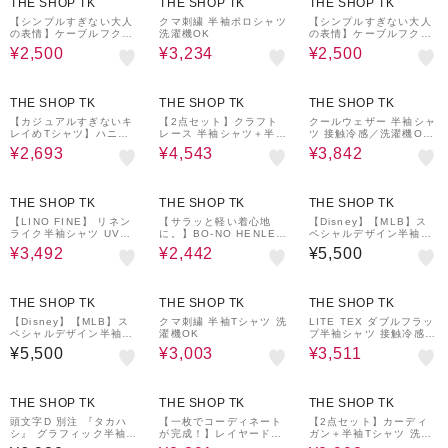
THE SHOP TK
THE SHOP TK
THE SHOP TK
【シンプルすぎない大人
クマ刺繍 半袖ポロシャツ
【シンプルすぎない大人
の表情】ケーブルフクレ
洗濯機OK
の表情】ケーブルフクレ
ポロシャツ 吸水速乾/UV
ポロシャツ 吸水速乾/UV
¥2,500
¥3,234
¥2,500
ケア/洗濯機OK
ケア/洗濯機OK
40%OFF
30%OFF
30%OFF
THE SHOP TK
THE SHOP TK
THE SHOP TK
【カジュアルすぎないキ
【2点セット】クラフト
クールウェザー 半袖シャ
レイめTシャツ】ハニカ
レース 半袖シャツ＋半袖
ツ 接触冷感／洗濯機OK
ム リンクス半袖Tシャツ
Tシャツ
／セットアップ可
¥2,693
¥4,543
¥3,842
洗濯機OK
30%OFF
30%OFF
THE SHOP TK
THE SHOP TK
THE SHOP TK
【LINO FINE】 リネン
【サラッと軽い着心地
【Disney】【MLB】ス
ライク半袖シャツ UVカ
に。】BO-NO HENLEY
ペシャルデザイン半袖T
ット／イージーケア／吸
TEE/ボーノヘンリーネッ
シャツ
¥3,492
¥2,442
¥5,500
水速乾／洗濯機OK／セ
ク Tシャツ 吸水速乾/洗
ットアップ可
濯機OK
30%OFF
20%OFF
THE SHOP TK
THE SHOP TK
THE SHOP TK
【Disney】【MLB】ス
クマ刺繍 半袖Tシャツ 洗
LITE TEX ダブルフラッ
ペシャルデザイン半袖T
濯機OK
プ半袖シャツ 接触冷感/
シャツ
吸水速乾/UVカット/アン
¥5,500
¥3,003
¥3,511
チピリング/イージーケ
ア/洗濯機OK/セットアッ
プ可
20%OFF
40%OFF
THE SHOP TK
THE SHOP TK
THE SHOP TK
頭文字D 別注 『タカハ
【一枚でコーディネート
【2点セット】カーディ
シ』 グラフィック半袖T
が完成！】レイヤード風
ガン＋半袖Tシャツ 洗濯
シャツ ステッカー＆チャ
キーネック 半袖Tシャツ
機OK