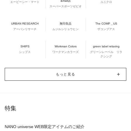
&mall店
エービーシー・マート
ユニクロ
スーパースポーツゼビオ
URBAN RESEARCH
無印良品
The COMP＿US
アーバンリサーチ
ムジルシリョウヒン
ザコンプアス
SHIPS
Workman Colors
green label relaxing
シップス
ワークマンカラーズ
グリーンレーベル リラ
クシング
もっと見る
特集
NANO universe WEB限定アイテムのご紹介