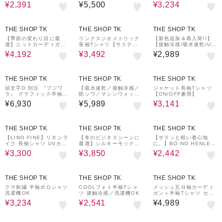
キーネック 半袖Tシャツ
半袖シャツ
¥2,391
¥5,500
¥3,234
洗濯機OK
30%OFF
30%OFF
THE SHOP TK
THE SHOP TK
THE SHOP TK
【季節の変わり目に最
リンクスジオメトリック
【新色追加＆再入荷!!】
適】ニットカーディガン
長袖Tシャツ【サスティ
【接触冷感/吸水速乾/UV
ドライタッチ／軽量
ナブル素材使用/洗濯機O
カット/透け防止/遮熱】B
¥4,192
¥3,492
¥2,989
K】
O-NO TEE/ボーノTシャ
ツ
30%OFF
THE SHOP TK
THE SHOP TK
THE SHOP TK
頭文字D 別注 『フジワ
【吸水速乾／接触冷感／
ジャケット長袖Tシャツ
ラ』 グラフィック半袖T
防シワ／マシンウォッシ
【ON/OFF兼用】
シャツ ステッカー＆チャ
ャブル】ハイドロクール
¥6,930
¥5,989
¥3,141
ーム付き
半袖シャツ
40%OFF
30%OFF
30%OFF
THE SHOP TK
THE SHOP TK
THE SHOP TK
【LINO FINE】リネンラ
【冬のビジネスシーンに
【サラッと軽い着心地
イク 長袖シャツ UVカッ
最適】シルキーモックネ
に。】BO-NO HENLEY
ト/イージーケア/吸水速
ックニット 洗濯機OK
TEE/ボーノヘンリーネッ
¥3,300
¥3,850
¥2,442
乾/洗濯機OK
ク Tシャツ 吸水速乾/洗
濯機OK
40%OFF
30%OFF
THE SHOP TK
THE SHOP TK
THE SHOP TK
クマ刺繍 半袖ポロシャツ
COOLフォト半袖Tシャ
メッシュ五分袖カーディ
洗濯機OK
ツ 接触冷感／洗濯機OK
ガン＋半袖Tシャツ セッ
トアイテム 洗濯機OK
¥3,234
¥2,541
¥4,989
40%OFF
20%OFF