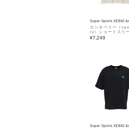
Super Sports XEBIO 
カンタベリー（cant
ry）ショートスリ
レックスクールコ
¥7,249
ールポロ RSU3262
W
Super Sports XEBIO 