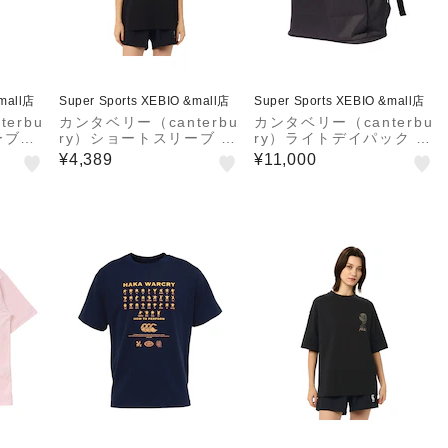
&mall店
Super Sports XEBIO &mall店
Super Sports XEBIO &mall店
erbu
カンタベリー（canterbu
カンタベリー（canterbu
ーブラ
ry）ショートスリーブ ア
ry）ライトデイパック A
Tシャ
オテアロア Tシャツ RS
B025835 19
¥4,389
¥11,000
W
U32618 K