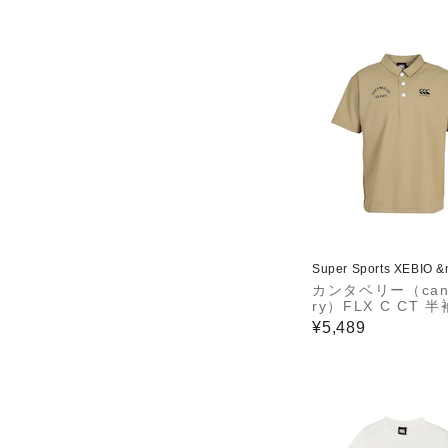
Super Sports XEBIO 
カンタベリー（cant
ry）FLX C CT 
シャツ RSU32643
¥5,489