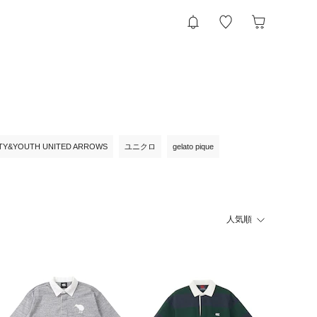
TY&YOUTH UNITED ARROWS
ユニクロ
gelato pique
人気順