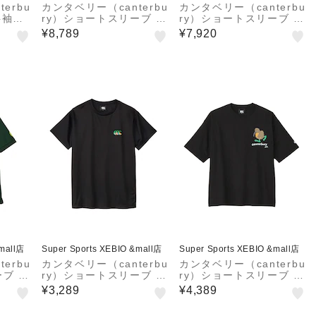
erbu
カンタベリー（canterbu
カンタベリー（canterbu
半袖T
ry）ショートスリーブ ラ
ry）ショートスリーブ イ
 K
ガーポロ RSU32619 N2
ングランドタイプ ラグビ
¥8,789
¥7,920
ージャージー RSU3262
9 DG
&mall店
Super Sports XEBIO &mall店
Super Sports XEBIO &mall店
erbu
カンタベリー（canterbu
カンタベリー（canterbu
ーブ フ
ry）ショートスリーブ ア
ry）ショートスリーブ キ
ントロ
グリーキウイトレーニン
ウイ Tシャツ RSU3261
¥3,289
¥4,389
0 FG
グ Tシャツ RGM32607
7 K
K