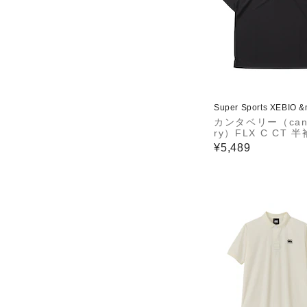
Super Sports XEBIO 
カンタベリー（cant
ry）FLX C CT 
シャツ RSU32649
¥5,489