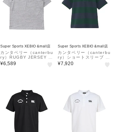
Super Sports XEBIO &mall店
Super Sports XEBIO &mall店
カンタベリー（canterbu
カンタベリー（canterbu
ry）RUGBY JERSEY 半
ry）ショートスリーブ イ
袖ポロシャツ RSU3260
ングランドタイプ ラグビ
¥6,589
¥7,920
8 MG
ージャージー RSU3262
9 DM