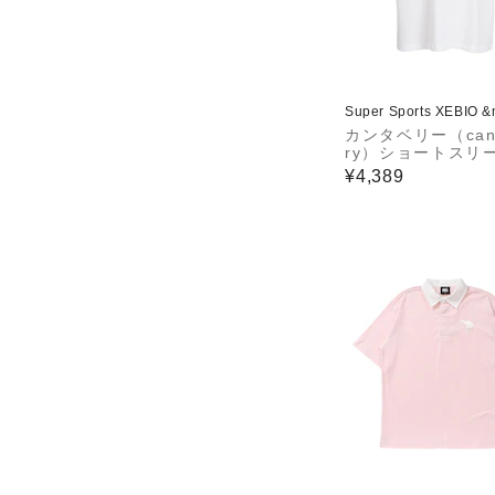
Super Sports XEBIO 
カンタベリー（cant
ry）ショートスリ
グビーポジション
¥4,389
ツ RSU32602 O