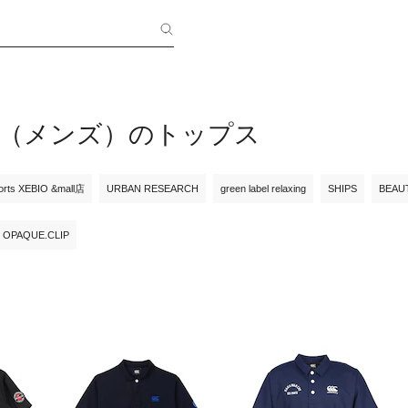
bury（メンズ）のトップス
orts XEBIO &mall店
URBAN RESEARCH
green label relaxing
SHIPS
BEAU
OPAQUE.CLIP