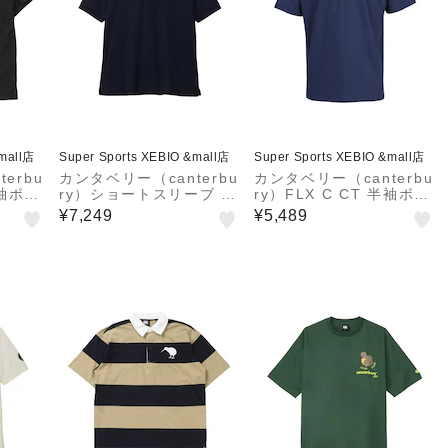
&mall店
Super Sports XEBIO &mall店
Super Sports XEBIO &mall店
erbu
カンタベリー（canterbu
カンタベリー（canterbu
半袖ポロ
ry）ショートスリーブ フ
ry）FLX C CT 半袖ポロ
 K
レックスクールコントロ
シャツ RSU32643 N
¥7,249
¥5,489
ールポロ RSU32620 N