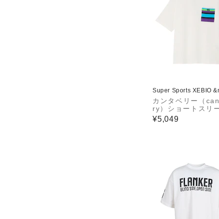
Super Sports XEBIO 
カンタベリー（cant
ry）ショートスリ
トライプポケット
¥5,049
ツ RSU32601 O