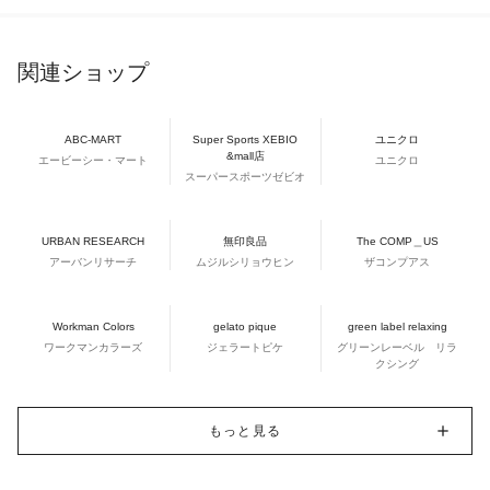
関連ショップ
ABC-MART
Super Sports XEBIO
ユニクロ
&mall店
エービーシー・マート
ユニクロ
スーパースポーツゼビオ
URBAN RESEARCH
無印良品
The COMP＿US
アーバンリサーチ
ムジルシリョウヒン
ザコンプアス
Workman Colors
gelato pique
green label relaxing
ワークマンカラーズ
ジェラートピケ
グリーンレーベル リラ
クシング
もっと見る