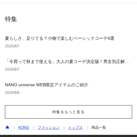
特集
夏らしさ、足りてる？小物で楽しむベーシックコーデ4選
2026/8/7
「今買って秋まで使える」大人の夏コーデ決定版！男女別正解ス
タイルとNGな着こなし
2026/8/7
NANO universe WEB限定アイテムのご紹介
2026/8/6
特集をもっと見る
KONG
ファッション
トップス
商品一覧