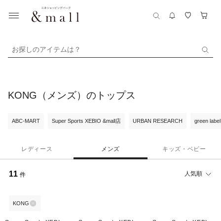
お探しのアイテムは？
KONG（メンズ）のトップス
ABC-MART
Super Sports XEBIO &mall店
URBAN RESEARCH
green label
レディース
メンズ
キッズ・ベビー
11
人気順
件
KONG