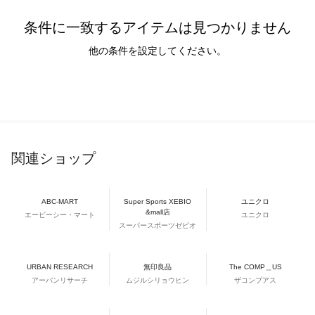
条件に一致するアイテムは見つかりません
他の条件を設定してください。
関連ショップ
ABC-MART
Super Sports XEBIO
ユニクロ
&mall店
エービーシー・マート
ユニクロ
スーパースポーツゼビオ
URBAN RESEARCH
無印良品
The COMP＿US
アーバンリサーチ
ムジルシリョウヒン
ザコンプアス