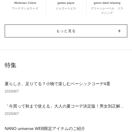
Workman Colors
gelato pique
green label relaxing
ワークマンカラーズ
ジェラートピケ
グリーンレーベル リラ
クシング
もっと見る
特集
夏らしさ、足りてる？小物で楽しむベーシックコーデ4選
2026/8/7
「今買って秋まで使える」大人の夏コーデ決定版！男女別正解ス
タイルとNGな着こなし
2026/8/7
NANO universe WEB限定アイテムのご紹介