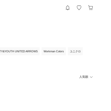
TY&YOUTH UNITED ARROWS
Workman Colors
ユニクロ
人気順