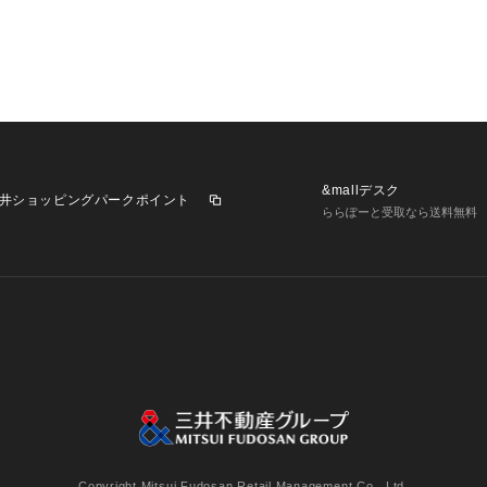
&mallデスク
井ショッピングパークポイント
ららぽーと受取なら送料無料
業施設一覧
三井不動産が展開する商業施設への出店をご検討の方へ
意
個人情報保護方針
個人情報の取り扱いについて
利用者情
Copyright Mitsui Fudosan Retail Management Co., Ltd.