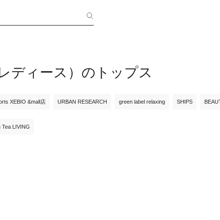
（レディース）のトップス
orts XEBIO &mall店
URBAN RESEARCH
green label relaxing
SHIPS
BEAU
n Tea LIVING