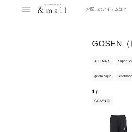
お探しのアイテムは？
GOSEN
ABC-MART
Super Sp
gelato pique
Afternoo
1
件
GOSEN