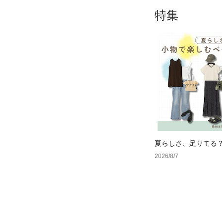
特集
夏らしさ、足りてる
ーデ4選
2026/8/7