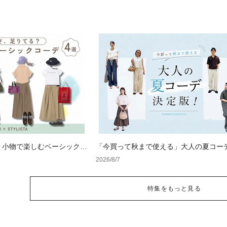
？小物で楽しむベーシックコ
「今買って秋まで使える」大人の夏コー
版！男女別正解スタイルとNGな着こなし
2026/8/7
特集をもっと見る